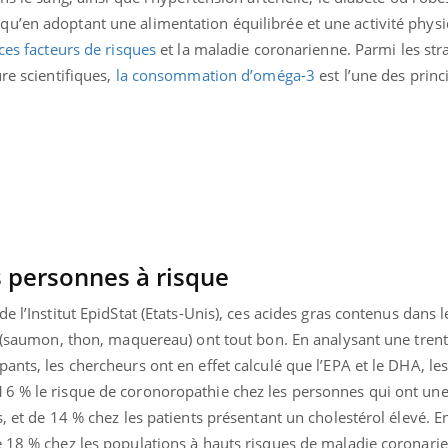
u’en adoptant une alimentation équilibrée et une activité physiq
ces facteurs de risques
et la maladie coronarienne. Parmi les str
re scientifiques,
la consommation d’oméga-3
est l’une des princi
s personnes à risque
e l’Institut EpidStat (Etats-Unis), ces acides gras contenus dans l
s (saumon, thon, maquereau) ont tout bon. En analysant une tren
ants, les chercheurs ont en effet calculé que l’EPA et le DHA, le
16 % le risque de coronoropathie chez les personnes qui ont un
, et de 14 % chez les patients présentant un cholestérol élevé. Enf
e 18 % chez les populations à hauts risques de maladie coronari