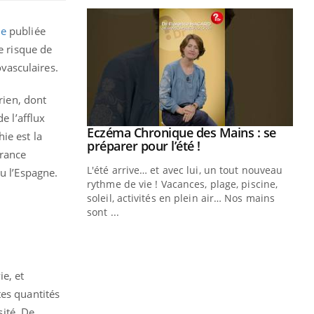
de
publiée
e risque de
vasculaires.
ien, dont
e l’afflux
ale : et si on
Eczéma Chronique des Mains : se
Youtube
ie est la
ube
Youtube
préparer pour l’été !
France
e diabète de type 2
L'été arrive… et avec lui, un tout nouveau
u l’Espagne.
çues chez les
rythme de vie ! Vacances, plage, piscine,
ez les soignants.
soleil, activités en plein air… Nos mains
sont ...
Di
You
Le 
nom
e, et
dia
défi
tes quantités
sité. De