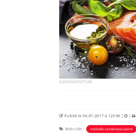
Hantavirus : un cas
détecté chez un touriste
en France
Mortalité infantile : un
rapport s’interroge sur
son taux élevé en France
KLENOVA/EPICTURA
Grossesse à risque : ce jus
naturel attire l'attention
des chercheurs
Publié le 04.01.2017 à 12h36
|
|
Mots clés :
maladie cardiovasculaire