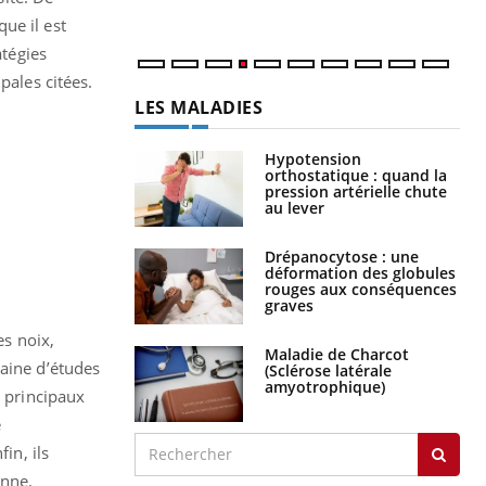
ue il est
atégies
pales citées.
LES MALADIES
Hypotension
orthostatique : quand la
pression artérielle chute
au lever
Drépanocytose : une
déformation des globules
rouges aux conséquences
graves
es noix,
Maladie de Charcot
taine d’études
(Sclérose latérale
amyotrophique)
s principaux
e
in, ils
enne.