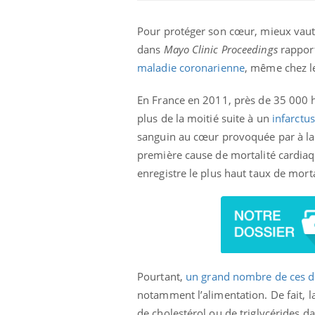
Pour protéger son cœur, mieux vaut 
Car
You
dans
Mayo Clinic Proceedings
rapport
pré
maladie coronarienne
, même chez l
Fati
mêm
En France en 2011, près de 35 000
care
plus de la moitié suite à un
infarctu
...
Eczéma Chronique des Mains :
Youtube
sanguin au cœur provoquée par à l
Youtube
expliquer ma maladie
première cause de mortalité cardiaq
Il y a des sujets qui sont faciles à aborder...
enregistre le plus haut taux de mort
d'autres non ! D'un côté, poser des
questions sur la maladie d'un proche c'est
montrer ...
Pourtant,
un grand nombre de ces d
notamment l’alimentation. De fait, l
de cholestérol ou de triglycérides dan