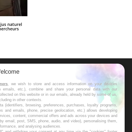
Comment oublier les écrans en
 jus naturel
vacances ?
chercheurs
elcome
ER
tners
, we wish to store and access information on your devices
in emails, etc.), combine and share your personal data with our
s les semaines les meilleures
ollected on this website or in our emails, already held by some of us,
ncluding in other contexts.
ta (identifiers, browsing, preferences, purchases, loyalty programs,
es and emails, phone, precise geolocation, etc.) allows developing
ervices, content, commercial offers and ads across your devices and
 by email, post, SMS, phone, audio, and video), personalising them,
RE
rformance, and analysing audiences.
l" and withdraw your consent at any time via the "cookies" footer