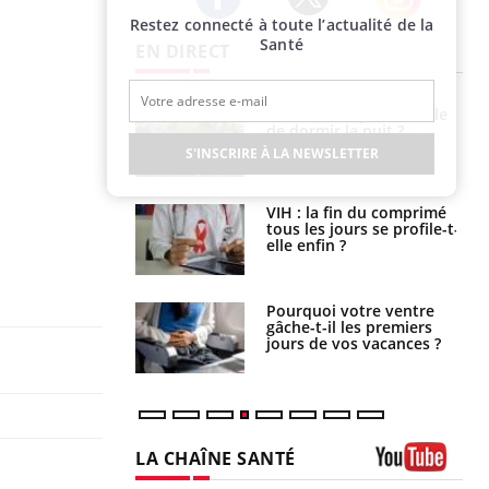
Restez connecté à toute l’actualité de la
Twitter
Facebook
Instagram
Santé
EN DIRECT
unya, dengue,
La sieste empêche-t-elle
e : que se passe-
de dormir la nuit ?
s le sud de la
S'INSCRIRE À LA NEWSLETTER
icaments GLP-1
VIH : la fin du comprimé
t-ils aussi les os
tous les jours se profile-t-
elle enfin ?
alovirus : ce qui
Pourquoi votre ventre
ans la prise en
gâche-t-il les premiers
des femmes
jours de vos vacances ?
es
LA CHAÎNE SANTÉ
Youtube