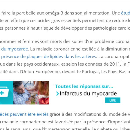
faire la part belle aux oméga-3 dans son alimentation. Une
étu
ence en fer : comprendre pour
tube
e en effet que ces acides gras essentiels permettent de réduire l
Youtube
venir
es personnes à haut risque de développer des pathologies cardio
gue, irritabilité, brouillard mental ou
e alopécie… Les symptômes de la
 hommes et femmes sont morts des suites d'un problème coronar
nce en fer sont multiples ce qui la rend
s du myocarde
. La maladie coronarienne est liée à la diminution d
Insuline & Charge ment
Youtube
a
présence de plaques de lipides dans les artères
. La coronaropath
Yout
osait en parler??
ue dans les pays occidentaux, et selon les données de 2011, la 
En 2026, l'insuline dans l
alité dans l’Union Européenne, devant le Portugal, les Pays-Bas o
reste entourée d'idées re
patients comme parfois ch
écès peuvent être évités
grâce à des modifications du mode de vi
a maladie coronarienne est favorisée par la présence d’importan
s le sang, ainsi que l’hypertension artérielle, le diabète ou l’obé