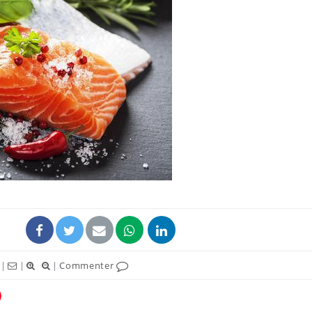
Comment oublier les
Chikung
écrans en vacances ?
West Nil
t-il dan
France ?
Toujours connectés :
Les méd
comment le travail
protègen
empiète de plus en plus
?
sur nos soirées
Cancer colorectal : une
Cytomég
stratégie simple aurait
change d
changé la donne au Pays
charge 
basque
enceint
|
|
|
Commenter