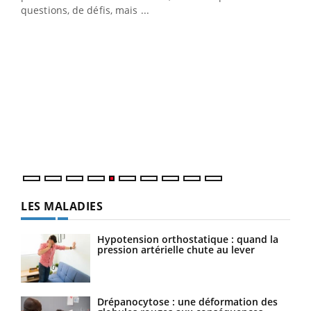
…
questions, de défis, mais ...
Un 
You
à l
Un é
mati
numé
LES MALADIES
Hypotension orthostatique : quand la
pression artérielle chute au lever
Drépanocytose : une déformation des