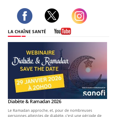
Twitter
Facebook
Instagram
LA CHAÎNE SANTÉ
Youtube
Youtube
Diabète & Ramadan 2026
Youtube
Le Ramadan approche, et, pour de nombreuses
vie !
personnes atteintes de diabète, c'est une période de