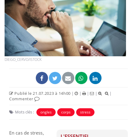
DIEGO_CERVO/ISTOCK
Publié le 21.07.2023 à 14h00
|
|
|
|
|
Commenter
Mots clés :
ongles
corps
stress
En cas de stress,
L'ESSENTIEL