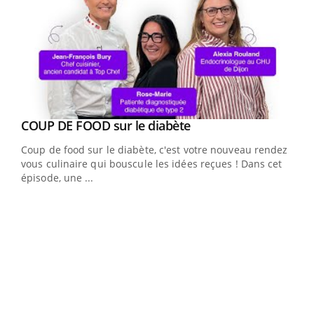
Youtube
cès
COUP DE FOOD sur le diabète
Youtube
Coup de food sur le diabète, c'est votre nouveau rendez-
 en
vous culinaire qui bouscule les idées reçues ! Dans cet
u
épisode, une ...
Qua
You
"Les
trav
DRH 