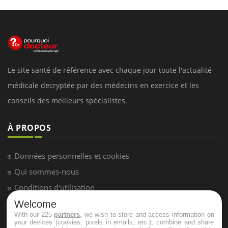
Le site santé de référence avec chaque jour toute l'actualité
médicale decryptée par des médecins en exercice et les
conseils des meilleurs spécialistes.
À PROPOS
Données personnelles et cookies
Qui sommes-nous
Conditions d'utilisation
Plan du site
Welcome
With our 225
partners
, we wish to store and access information on
Mentions Légales
your devices (cookies, pixels in emails, etc.), combine and share