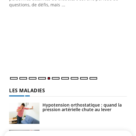
…
questions, de défis, mais ...
Un 
You
à l
Un é
mati
numé
LES MALADIES
Hypotension orthostatique : quand la
pression artérielle chute au lever
Drépanocytose : une déformation des