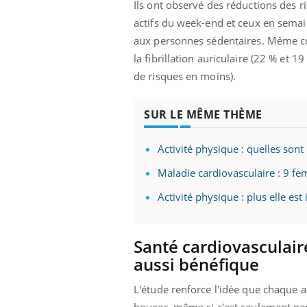
Ils ont observé des réductions des ri
ez les soignants.
soleil, activités en plein air… Nos mains
défi
sont ...
actifs du week-end et ceux en semai
aux personnes sédentaires. Même con
la fibrillation auriculaire (22 % et 
de risques en moins).
SUR LE MÊME THÈME
Activité physique : quelles sont
Maladie cardiovasculaire : 9 f
Activité physique : plus elle es
Santé cardiovasculaire
aussi bénéfique
L'étude renforce l'idée que chaque a