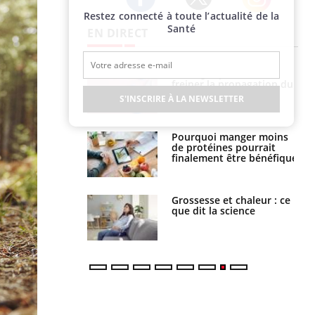
Restez connecté à toute l’actualité de la
Twitter
Facebook
Instagram
Santé
EN DIRECT
 fin du comprimé
Le Viagra pourrait-il
 jours se profile-t-
freiner la propagation du
n ?
cancer ?
S'INSCRIRE À LA NEWSLETTER
i votre ventre
Pourquoi manger moins
il les premiers
de protéines pourrait
 vos vacances ?
finalement être bénéfique
haleurs :
Grossesse et chaleur : ce
i le risque de
que dit la science
rimpe-t-il ?