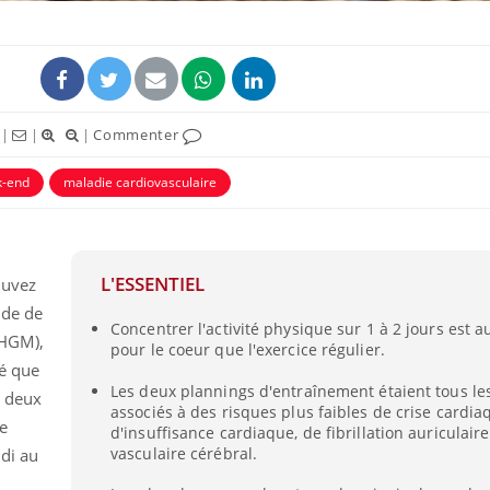
|
|
|
Commenter
-end
maladie cardiovasculaire
L'ESSENTIEL
ouvez
ude de
Concentrer l'activité physique sur 1 à 2 jours est 
(HGM),
pour le coeur que l'exercice régulier.
é que
Les deux plannings d'entraînement étaient tous le
r deux
associés à des risques plus faibles de crise cardia
e
d'insuffisance cardiaque, de fibrillation auriculaire
vasculaire cérébral.
di au