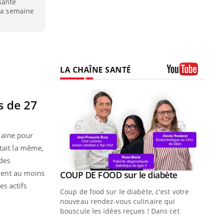
santé
 la semaine
LA CHAÎNE SANTÉ
Youtube
s de 27
maine pour
tait la même,
 des
aient au moins
Youtube
ue » pour
COUP DE FOOD sur le diabète
Youtube
médecine
s actifs
Coup de food sur le diabète, c'est votre
nouveau rendez-vous culinaire qui
n groupe
bouscule les idées reçues ! Dans cet