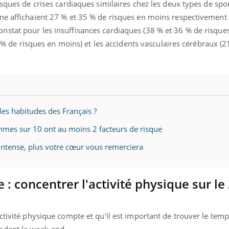
mutualiste innove en mat
sques de crises cardiaques similaires chez les deux types de sport
s, mais ...
santé : l'utilisation d'un 
ne affichaient 27 % et 35 % de risques en moins respectivement
numérique » permet ...
stat pour les insuffisances cardiaques (38 % et 36 % de risque
19 % de risques en moins) et les accidents vasculaires cérébraux (
 les habitudes des Français ?
emmes sur 10 ont au moins 2 facteurs de risque
t intense, plus votre cœur vous remerciera
 : concentrer l'activité physique sur le 
ctivité physique compte et qu'il est important de trouver le tem