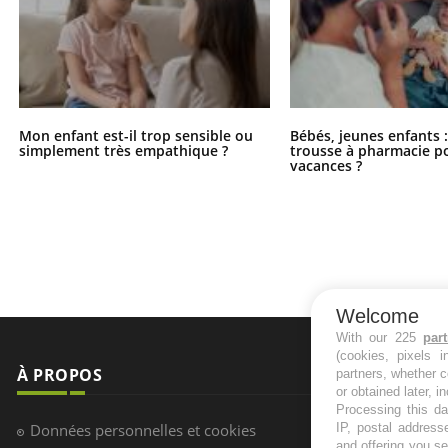
Mon enfant est-il trop sensible ou
Bébés, jeunes enfants :
simplement très empathique ?
trousse à pharmacie po
vacances ?
Welcome
With our 225
par
(cookies, pixels 
À PROPOS
NEWSLETT
partners, whether c
or obtained later, i
Processing this da
Recevez toute
Données personnelles et cookies
IP, postal address
infos santé
and offering you s