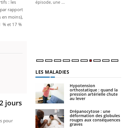
ière de bilan de
ifs : les
épisode, une ...
« jumeau
 par rapport
Qu
You
s en moins),
êtr
21 % et 17 %
"Le
qua
Doc
dir
LES MALADIES
Hypotension
orthostatique : quand la
pression artérielle chute
au lever
2 jours
Drépanocytose : une
déformation des globules
rouges aux conséquences
ps pour
graves