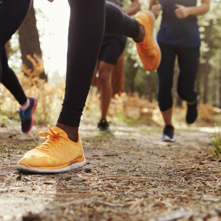
Les médicaments GLP-1
VIH : la
protègent-ils aussi les os
tous les
?
elle enfi
Cytomégalovirus : ce qui
Pourquo
change dans la prise en
gâche-t-
charge des femmes
jours de
enceintes
La sieste empêche-t-elle
Fortes c
de dormir la nuit ?
pourquo
noyade g