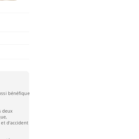
aussi bénéfique
s deux
que,
 et d'accident