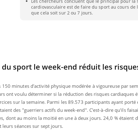
Les chercheurs concluent que le principal pour la 
cardiovasculaire est de faire du sport au cours de
que cela soit sur 2 ou 7 jours.
e du sport le week-end réduit les risque
s 150 minutes d'activité physique modérée à vigoureuse par se
rs ont voulu déterminer si la réduction des risques cardiaques é
ercices sur la semaine. Parmi les 89.573 participants ayant porté
aient des "guerriers actifs du week-end". C'est-à-dire qu'ils fais
Youtube
bète & Ramadan 2026
Un « jumeau numériq
tube
Youtube
faciliter l’accès à la 
 dont au moins la moitié en une à deux jours. 24,0 % étaient de
Ramadan approche, et, pour de
Youtube
préventive
 leurs séances sur sept jours.
breuses personnes atteintes de
Un établissement lié à u
ète, c'est une période de questions, de