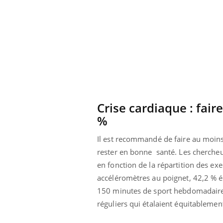
Crise cardiaque : fair
%
Il est recommandé de faire au moin
rester en bonne santé. Les chercheu
en fonction de la répartition des ex
accéléromètres au poignet, 42,2 % ét
ale : et si on
Eczéma Chronique des Mains : se
Dia
Youtube
You
ube
Youtube
préparer pour l’été !
150 minutes de sport hebdomadaires,
Le 
réguliers qui étalaient équitablement
 diabète de type 2
L'été arrive… et avec lui, un tout nouveau
nom
ues chez les
rythme de vie ! Vacances, plage, piscine,
diab