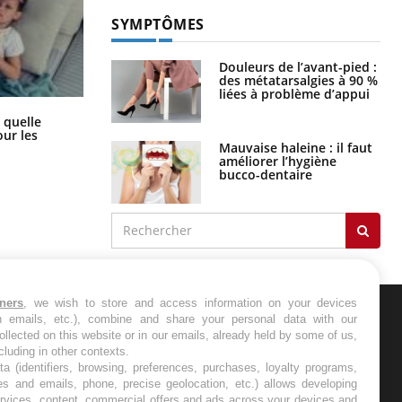
SYMPTÔMES
Douleurs de l’avant-pied :
des métatarsalgies à 90 %
liées à problème d’appui
Syndrome métabolique : quels sont
 quelle
les meilleurs exercices physiques ?
ur les
Mauvaise haleine : il faut
améliorer l’hygiène
bucco-dentaire
tners
, we wish to store and access information on your devices
in emails, etc.), combine and share your personal data with our
ER
ollected on this website or in our emails, already held by some of us,
ncluding in other contexts.
ta (identifiers, browsing, preferences, purchases, loyalty programs,
s les semaines les meilleures
es and emails, phone, precise geolocation, etc.) allows developing
ervices, content, commercial offers and ads across your devices and