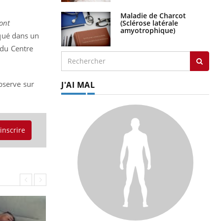
Maladie de Charcot
sont
(Sclérose latérale
amyotrophique)
qué dans un
r du Centre
bserve sur
J'AI MAL
'inscrire