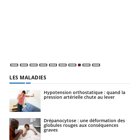
Ecz
You
(3/3
Dans
vous
quot
LES MALADIES
Hypotension orthostatique : quand la
pression artérielle chute au lever
Drépanocytose : une déformation des
globules rouges aux conséquences
graves