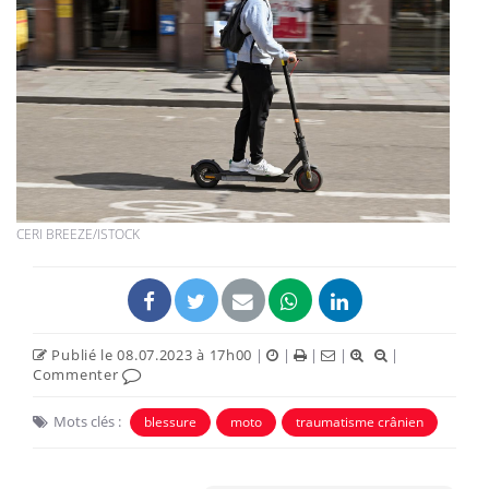
CERI BREEZE/ISTOCK
Publié le 08.07.2023 à 17h00
|
|
|
|
|
Commenter
Mots clés :
blessure
moto
traumatisme crânien