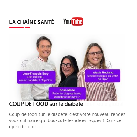
LA CHAÎNE SANTÉ
Youtube
Youtube
Yout
COUP DE FOOD sur le diabète
Quand l’entreprise mise sur le bien être global
Youtube
Youtube
Coup de food sur le diabète, c'est votre nouveau rendez-
"Les rendez-vous de la santé et de la qualité de vie au
vous culinaire qui bouscule les idées reçues ! Dans cet
travail" de Pourquoi Docteur reçoivent Régis Blugeon,
épisode, une ...
DRH et directeur ...