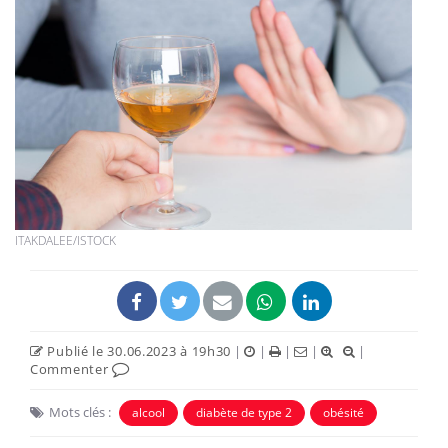
ITAKDALEE/ISTOCK
Publié le 30.06.2023 à 19h30
|
|
|
|
|
Commenter
Mots clés :
alcool
diabète de type 2
obésité