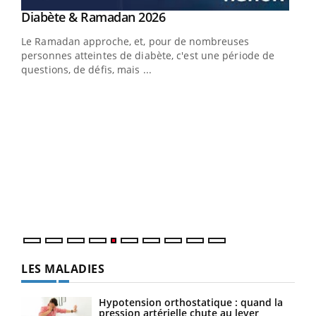
Youtube
Diabète & Ramadan 2026
Youtube
Le Ramadan approche, et, pour de nombreuses
vie !
personnes atteintes de diabète, c'est une période de
…
questions, de défis, mais ...
Un 
You
à l
Un é
mati
numé
LES MALADIES
Hypotension orthostatique : quand la
pression artérielle chute au lever