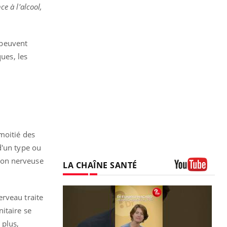
e à l'alcool,
, peuvent
ues, les
moitié des
d'un type ou
sion nerveuse
LA CHAÎNE SANTÉ
Youtube
erveau traite
itaire se
 plus,