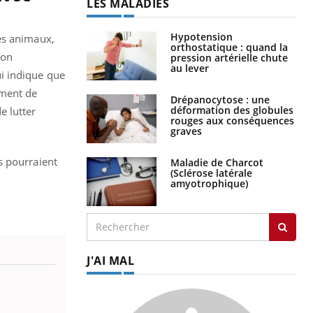
LES MALADIES
Hypotension
es animaux,
orthostatique : quand la
non
pression artérielle chute
au lever
i indique que
ement de
Drépanocytose : une
déformation des globules
e lutter
rouges aux conséquences
graves
s pourraient
Maladie de Charcot
(Sclérose latérale
amyotrophique)
J'AI MAL