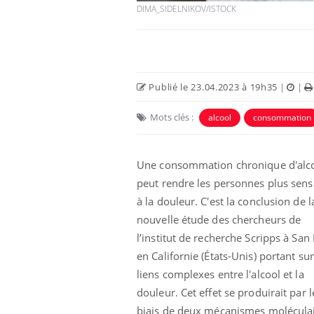
DIMA_SIDELNIKOV/ISTOCK
Publié le 23.04.2023 à 19h35
|
|
Mots clés :
alcool
consommation
Une consommation chronique d'alc
peut rendre les personnes plus sens
Les médicaments GLP-1
à la douleur. C'est la conclusion de l
protègent-ils aussi les os
nouvelle étude des chercheurs de
?
l’institut de recherche Scripps à San
en Californie (États-Unis) portant sur
Cytomégalovirus : ce qui
liens complexes entre l'alcool et la
change dans la prise en
charge des femmes
douleur. Cet effet se produirait par l
enceintes
biais de deux mécanismes molécula