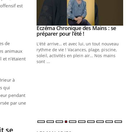
offensif est
ale : et si on
Eczéma Chronique des Mains : se
Youtube
ube
Youtube
préparer pour l’été !
es de
e diabète de type 2
L'été arrive… et avec lui, un tout nouveau
çues chez les
rythme de vie ! Vacances, plage, piscine,
 les animaux
ez les soignants.
soleil, activités en plein air… Nos mains
l et n'étaient
sont ...
Di
You
Le 
érieur à
nom
s qui
dia
défi
uleur pendant
ersée par une
t se