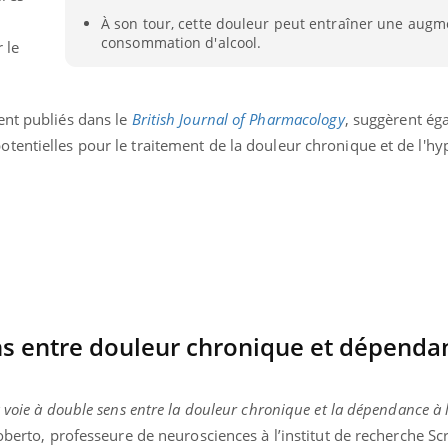
Fortes chaleurs :
Grossess
À son tour, cette douleur peut entraîner une augm
pourquoi le risque de
que dit 
consommation d'alcool.
 le
noyade grimpe-t-il ?
ent publiés dans le
British Journal of Pharmacology
, suggèrent ég
entielles pour le traitement de la douleur chronique et de l'hyp
ns entre douleur chronique et dépenda
 voie à double sens entre la douleur chronique et la dépendance à l
Roberto, professeure de neurosciences à l’institut de recherche Sc