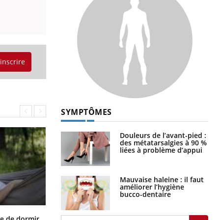
'inscrire
SYMPTÔMES
Douleurs de l’avant-pied :
des métatarsalgies à 90 %
liées à problème d’appui
Mauvaise haleine : il faut
améliorer l’hygiène
bucco-dentaire
VIH : la fin du comprimé tous les
le de dormir