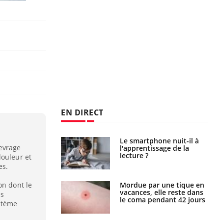
EN DIRECT
a pourrait-il
Le smartphone nuit-il à
sevrage
la propagation du
l'apprentissage de la
lecture ?
douleur et
es.
i manger moins
Mordue par une tique en
on dont le
éines pourrait
vacances, elle reste dans
es
ent être bénéfique
le coma pendant 42 jours
ystème