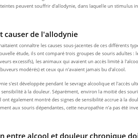
eintes peuvent souffrir d'allodynie, dans laquelle un stimulus in
ence en fer : comprendre pour
Insuline & Charge ment
tube
Youtube
 causer de l'allodynie
Youtube
Yout
venir
osait en parler??
aitaient connaître les causes sous-jacentes de ces différents typ
gue, irritabilité, brouillard mental ou
En 2026, l'insuline dans l
e alopécie… Les symptômes de la
reste entourée d'idées re
nouvelle étude, ils ont comparé trois groupes de souris adultes :
nce en fer sont multiples ce qui la rend
patients comme parfois ch
veurs excessifs), les animaux qui avaient un accès limité à l'alcoo
uveurs modérés) et ceux qui n'avaient jamais bu d'alcool.
nie s'est développée pendant le sevrage alcoolique et l'accès ult
 sensibilité à la douleur. Séparément, environ la moitié des souri
ol ont également montré des signes de sensibilité accrue à la do
rement aux souris dépendantes, cette neuropathie n'a pas été inv
en entre alcool et douleur chronique doi