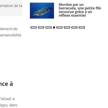
e et chaleur : ce
Mordue par un
entation de la
la science
barracuda, une petite fille
secourue grâce à un
réflexe essentiel
alement de
ersensibilité
nce à
'alcool
, a
ripps, dans