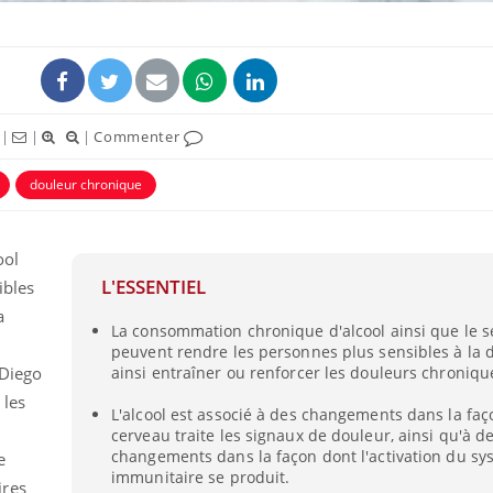
|
|
|
Commenter
douleur chronique
ool
L'ESSENTIEL
ibles
VIH : la fin du comprimé
Le Viagr
a
La consommation chronique d'alcool ainsi que le 
tous les jours se profile-t-
freiner 
elle enfin ?
cancer ?
peuvent rendre les personnes plus sensibles à la 
 Diego
ainsi entraîner ou renforcer les douleurs chroniqu
 les
Pourquoi votre ventre
Pourquo
L'alcool est associé à des changements dans la faç
gâche-t-il les premiers
de prot
cerveau traite les signaux de douleur, ainsi qu'à d
jours de vos vacances ?
finalem
changements dans la façon dont l'activation du s
e
immunitaire se produit.
ires