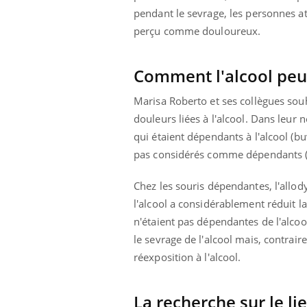
pendant le sevrage, les personnes att
perçu comme douloureux.
Eczéma Chronique des Mains :
Car
Youtube
You
Comment l'alcool peut
Youtube
expliquer ma maladie
pré
Marisa Roberto et ses collègues souh
Il y a des sujets qui sont faciles à aborder...
Fati
d'autres non ! D'un côté, poser des
mêm
douleurs liées à l'alcool. Dans leur 
questions sur la maladie d'un proche c'est
care
qui étaient dépendants à l'alcool (bu
montrer ...
...
pas considérés comme dépendants (b
Chez les souris dépendantes, l'allody
l'alcool a considérablement réduit la
n'étaient pas dépendantes de l'alco
le sevrage de l'alcool mais, contrai
réexposition à l'alcool.
La recherche sur le li