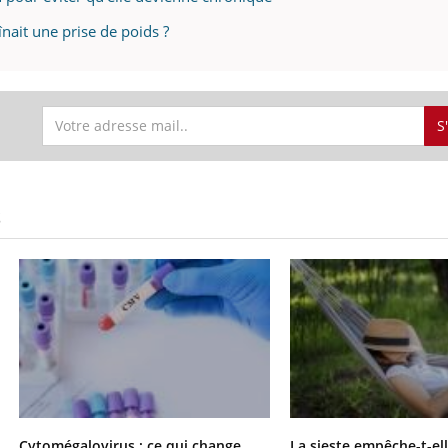
înait une prise de poids ?
S
S
Cytomégalovirus : ce qui change
La sieste empêche-t-el