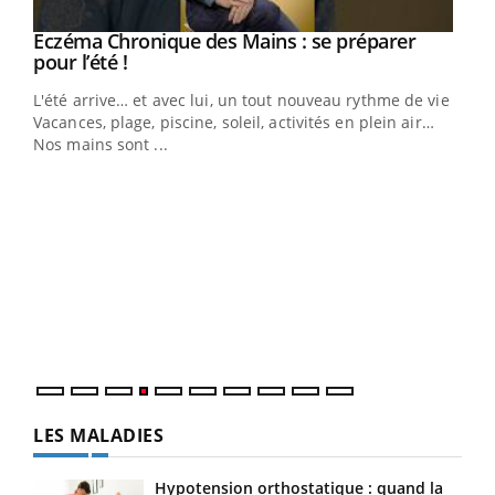
Eczéma Chronique des Mains : se préparer
Youtube
Youtube
pour l’été !
L'été arrive… et avec lui, un tout nouveau rythme de vie !
Vacances, plage, piscine, soleil, activités en plein air…
Nos mains sont ...
Dia
You
Le 
pers
ques
LES MALADIES
Hypotension orthostatique : quand la