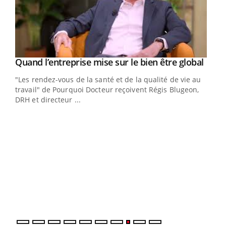
Yout
Quand l’entreprise mise sur le bien être global
Youtube
ndez-
"Les rendez-vous de la santé et de la qualité de vie au
cet
travail" de Pourquoi Docteur reçoivent Régis Blugeon,
DRH et directeur ...
Ecz
You
(3/3
Dans
vous
quot