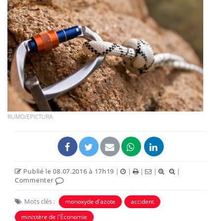
RUMO/EPICTURA
Publié le 08.07.2016 à 17h19
|
|
|
|
|
Commenter
Mots clés :
monoxyde d'azote
accident
ministère de l'Économie