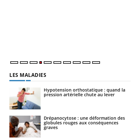
Dia
You
Le 
pers
ques
LES MALADIES
Hypotension orthostatique : quand la
pression artérielle chute au lever
Drépanocytose : une déformation des
globules rouges aux conséquences
graves