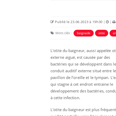
Publié le 23.06.2023 à 19h30
|
|
Mots clés :
baignade
otite
or
L'otite du baigneur, aussi appelée ot
externe aiguë, est causée par des
bactéries qui se développent dans l
conduit auditif externe situé entre le
Fatigue en vacances :
pavillon de l’oreille et le tympan. L’
normal ou signe d’une
maladie ?
qui stagne à cet endroit entraine le
développement des bactéries, condu
Et si les caries pouvaient
à cette infection.
bientôt disparaître sans
plombage ?
L'otite du baigneur est plus fréquent