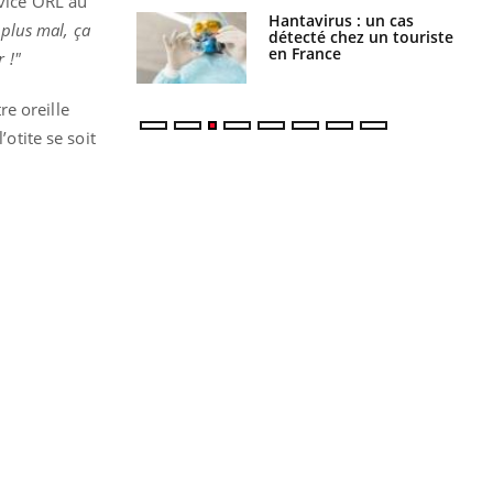
rvice ORL au
Hantavirus : un cas
Comment oublier les
 plus mal, ça
détecté chez un touriste
écrans en vacances ?
en France
 !"
re oreille
’otite se soit