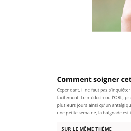
Comment soigner cett
Cependant, il ne faut pas s’inquiéte
facilement. Le médecin ou l’ORL, pro
plusieurs jours ainsi qu’un antalgiq
une petite semaine, la baignade est 
Car
You
pré
SUR LE MÊME THÈME