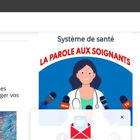
des
éger vos
Publicité