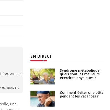
EN DIRECT
Syndrome métabolique :
Mortalité infantile : un
tif externe et
quels sont les meilleurs
rapport s’interroge sur
exercices physiques ?
son taux élevé en France
y échapper.
Comment éviter une otite
Grossesse à risque : ce jus
pendant les vacances ?
naturel attire l'attention
des chercheurs
eille, une