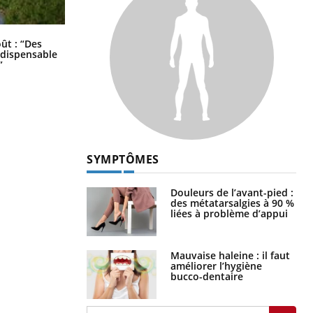
Les troubles du sommeil modifient
oût : “Des
votre cerveau !
indispensable
”
SYMPTÔMES
Douleurs de l’avant-pied :
des métatarsalgies à 90 %
liées à problème d’appui
Mauvaise haleine : il faut
améliorer l’hygiène
bucco-dentaire