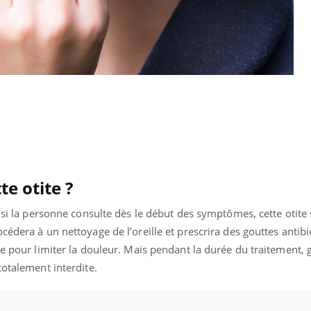
e otite ?
r si la personne consulte dès le début des symptômes, cette otite
cédera à un nettoyage de l’oreille et prescrira des gouttes antib
ue pour limiter la douleur. Mais pendant la durée du traitement,
totalement interdite.
ence en fer : comprendre pour
tube
Youtube
venir