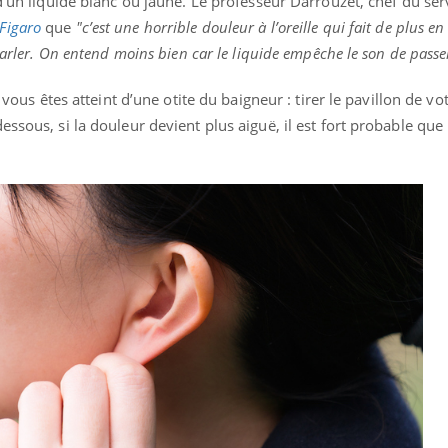
 d’un liquide blanc ou jaune. Le professeur Darrouzet, chef du se
Bébés, jeunes enfants :
 Figaro
que
"c’est une horrible douleur à l’oreille qui fait de plus en
quelle trousse à
pharmacie pour les
parler. On entend moins bien car le liquide empêche le son de passer
vacances ?
 vous êtes atteint d’une otite du baigneur : tirer le pavillon de vot
ssous, si la douleur devient plus aiguë, il est fort probable que l