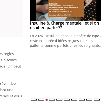
Insuline & Charge mentale : et si on
Eczéma Chronique des Mains : se
Youtube
Youtube
Youtube
Youtube
osait en parler??
préparer pour l’été !
En 2026, l'insuline dans le diabète de type 2
L'été arrive… et avec lui, un tout nouveau
reste entourée d'idées reçues chez les
rythme de vie ! Vacances, plage, piscine,
patients comme parfois chez les soignants.
soleil, activités en plein air… Nos mains
sont ...
es règles
Di
You
es piscines
Le 
nade. On peut
nom
dia
défi
réventive :
dant une
téries et vous