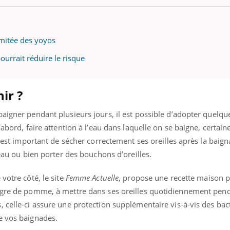
gue, irritabilité, brouillard mental ou
e alopécie… Les symptômes de la
nce en fer sont multiples ce qui la rend
limitée des yoyos
ourrait réduire le risque
ir ?
aigner pendant plusieurs jours, il est possible d’adopter quelqu
’abord, faire attention à l’eau dans laquelle on se baigne, certain
il est important de sécher correctement ses oreilles après la baig
’eau ou bien porter des bouchons d’oreilles.
votre côté, le site
Femme Actuelle
, propose u
ne recette maison p
aigre de pomme, à mettre dans ses oreilles quotidiennement pen
 celle-ci assure une protection supplémentaire vis-à-vis des bac
e vos baignades.