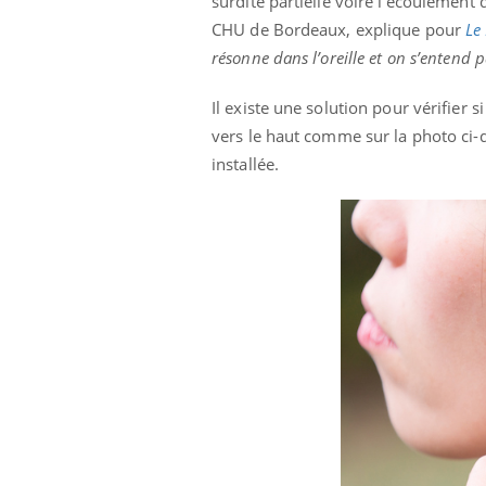
surdité partielle voire l’écoulement
Éclipse solaire du 12 août
CHU de Bordeaux, explique pour
Le
: “Des verres adaptés,
c'est indispensable pour
résonne dans l’oreille et on s’entend 
la santé des yeux”
Il existe une solution pour vérifier si
vers le haut comme sur la photo ci-de
installée.