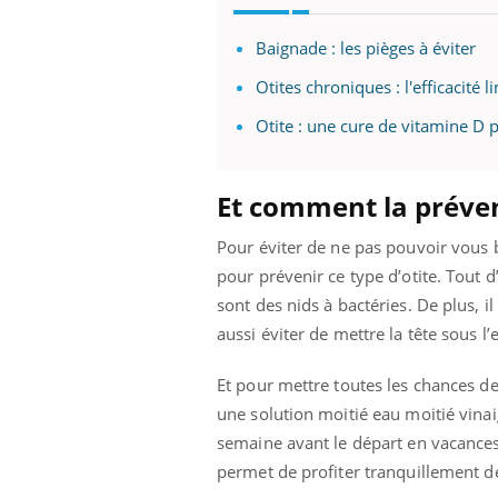
Fati
mêm
Baignade : les pièges à éviter
care
Otites chroniques : l'efficacité 
...
Eczéma Chronique des Mains :
Youtube
Youtube
expliquer ma maladie
Otite : une cure de vitamine D p
Il y a des sujets qui sont faciles à aborder...
d'autres non ! D'un côté, poser des
Et comment la préven
questions sur la maladie d'un proche c'est
montrer ...
Pour éviter de ne pas pouvoir vous b
pour prévenir ce type d’otite. Tout d
sont des nids à bactéries. De plus, 
aussi éviter de mettre la tête sous l
Et pour mettre toutes les chances de 
une solution moitié eau moitié vin
semaine avant le départ en vacances,
permet de profiter tranquillement d