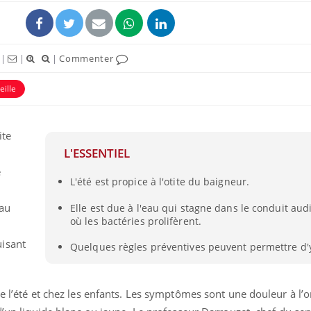
|
|
|
Commenter
eille
ite
L'ESSENTIEL
e
L'été est propice à l'otite du baigneur.
Les troubles du sommeil
eau
Elle est due à l'eau qui stagne dans le conduit audi
modifient votre cerveau !
où les bactéries prolifèrent.
isant
Quelques règles préventives peuvent permettre d'
Mon enfant est-il trop
sensible ou simplement
très empathique ?
e l’été et chez les enfants. Les symptômes sont une douleur à l’or