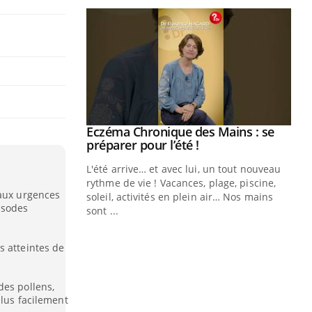
ale : et si on
Eczéma Chronique des Mains : se
Youtube
ube
Youtube
préparer pour l’été !
e diabète de type 2
L'été arrive… et avec lui, un tout nouveau
çues chez les
rythme de vie ! Vacances, plage, piscine,
 aux urgences
ez les soignants.
soleil, activités en plein air… Nos mains
isodes
sont ...
Di
You
s atteintes de
Le 
nom
dia
des pollens,
défi
plus facilement