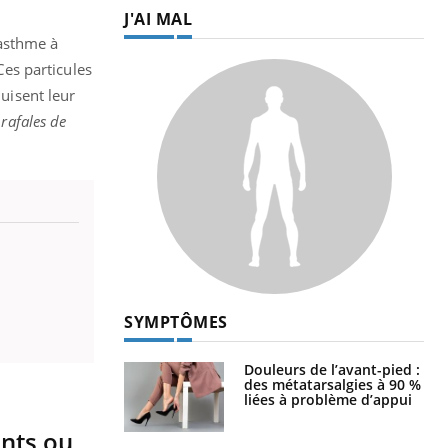
J'AI MAL
’asthme à
Ces particules
duisent leur
 rafales de
SYMPTÔMES
Douleurs de l’avant-pied :
des métatarsalgies à 90 %
liées à problème d’appui
ents ou