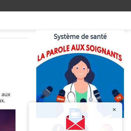
 aux
ux.
Publicité