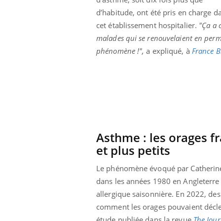
d’habitude, ont été pris en charge d
cet établissement hospitalier.
"Ça a 
malades qui se renouvelaient en perman
phénomène !",
a expliqué, à
France B
Asthme : les orages f
et plus petits
Le phénomène évoqué par Catherine Le
dans les années 1980 en Angleterre e
allergique saisonnière. En 2022, des
comment les orages pouvaient déclenc
étude publiée dans la revue
The Jour