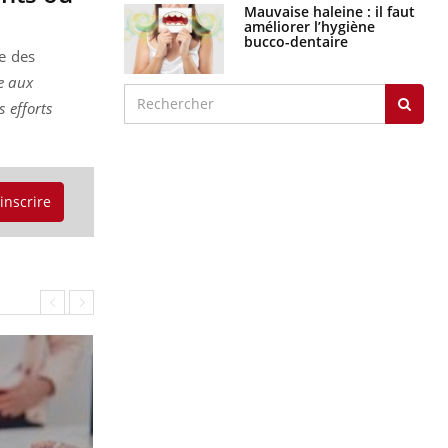
Mauvaise haleine : il faut
améliorer l’hygiène
bucco-dentaire
re des
e aux
 efforts
'inscrire