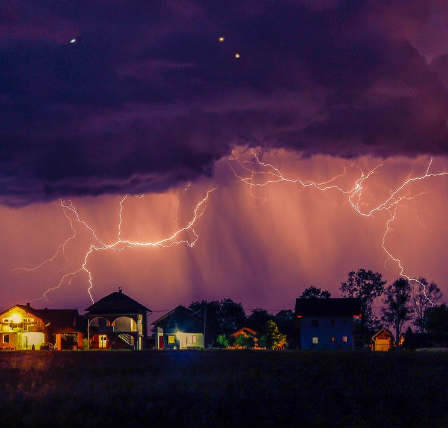
Chikungunya, dengue,
La siest
West Nile : que se passe-
de dormi
t-il dans le sud de la
France ?
Les médicaments GLP-1
VIH : la
protègent-ils aussi les os
tous les
?
elle enfi
Cytomégalovirus : ce qui
Pourquo
change dans la prise en
gâche-t-
charge des femmes
jours de
enceintes