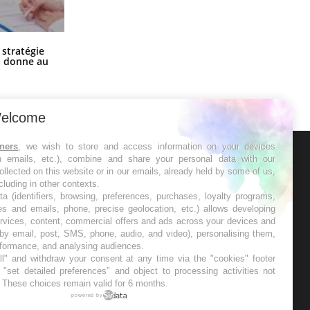
Chikungunya, dengue, West Nile :
 stratégie
que se passe-t-il dans le sud de la
a donne au
France ?
elcome
tners
, we wish to store and access information on your devices
in emails, etc.), combine and share your personal data with our
ER
ollected on this website or in our emails, already held by some of us,
ncluding in other contexts.
ta (identifiers, browsing, preferences, purchases, loyalty programs,
s les semaines les meilleures
es and emails, phone, precise geolocation, etc.) allows developing
ervices, content, commercial offers and ads across your devices and
 by email, post, SMS, phone, audio, and video), personalising them,
rformance, and analysing audiences.
l" and withdraw your consent at any time via the "cookies" footer
"set detailed preferences" and object to processing activities not
. These choices remain valid for 6 months.
RE
powered by