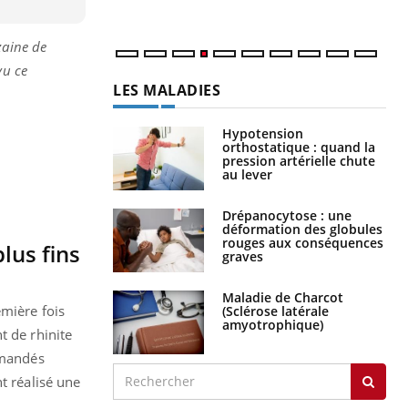
zaine de
vu ce
LES MALADIES
Hypotension
orthostatique : quand la
pression artérielle chute
au lever
Drépanocytose : une
déformation des globules
rouges aux conséquences
lus fins
graves
Maladie de Charcot
emière fois
(Sclérose latérale
amyotrophique)
t de rhinite
emandés
t réalisé une