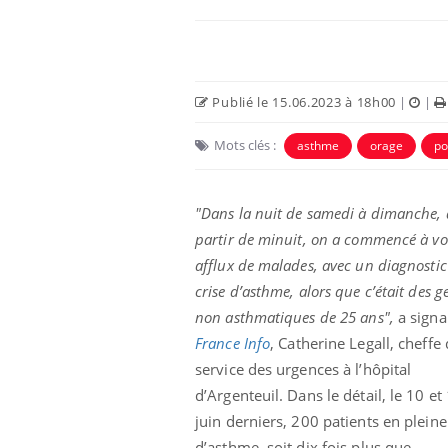
Publié le 15.06.2023 à 18h00
|
|
Mots clés :
asthme
orage
po
Eczéma Chronique des Mains :
Car
Youtube
You
Youtube
expliquer ma maladie
pré
"Dans la nuit de samedi à dimanche, 
partir de minuit, on a commencé à vo
Il y a des sujets qui sont faciles à aborder...
Fati
d'autres non ! D'un côté, poser des
mêm
afflux de malades, avec un diagnostic
questions sur la maladie d'un proche c'est
care
crise d’asthme, alors que c’était des g
montrer ...
...
non asthmatiques de 25 ans",
a signa
France Info
, Catherine Legall, cheffe
service des urgences à l’hôpital
d’Argenteuil. Dans le détail, le 10 et
juin derniers, 200 patients en pleine
d’asthme, soit dix fois plus que