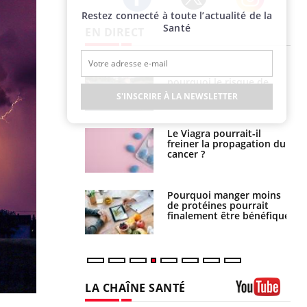
Restez connecté à toute l’actualité de la
Twitter
Facebook
Instagram
Santé
EN DIRECT
e empêche-t-elle
Fortes chaleurs :
r la nuit ?
pourquoi le risque de
noyade grimpe-t-il ?
S'INSCRIRE À LA NEWSLETTER
 fin du comprimé
Le Viagra pourrait-il
 jours se profile-t-
freiner la propagation du
n ?
cancer ?
i votre ventre
Pourquoi manger moins
il les premiers
de protéines pourrait
 vos vacances ?
finalement être bénéfique
LA CHAÎNE SANTÉ
Youtube