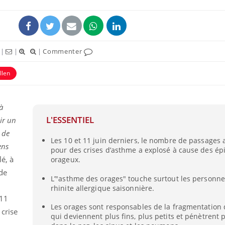
|
|
|
Commenter
llen
ence en fer : comprendre pour
Insuline & Charge ment
tube
Youtube
Youtube
Yout
venir
osait en parler??
à
L'ESSENTIEL
ir un
gue, irritabilité, brouillard mental ou
En 2026, l'insuline dans l
e alopécie… Les symptômes de la
reste entourée d'idées re
 de
Les 10 et 11 juin derniers, le nombre de passages
nce en fer sont multiples ce qui la rend
patients comme parfois ch
ens
pour des crises d’asthme a explosé à cause des ép
lé, à
orageux.
 de
L’"asthme des orages" touche surtout les personne
rhinite allergique saisonnière.
 11
Les orages sont responsables de la fragmentation 
 crise
qui deviennent plus fins, plus petits et pénètrent 