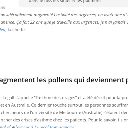
dans le nez, les sinus et les poumons.
ans
considérablement augmenté l'activité des urgences, on avait une di
ence. Ça fait 22 ans que je travaille aux urgences, je n'ai jamais 
leu
, la cheffe.
ragmentent les pollens qui deviennent p
gall s’appelle "l’asthme des orages" et a été décrit pour la pr
t en Australie. Ce dernier touche surtout les personnes souffran
 chercheurs de l’université de Melbourne (Australie) s’étaient d
her des crises d’asthme chez les patients. Pour le savoir, ils on
nal of Allergy and Clinical Immunology
.