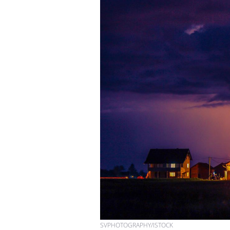
Comment oublier les
écrans en vacances ?
Toujours connectés :
comment le travail
empiète de plus en plus
sur nos soirées
Cancer colorectal : une
stratégie simple aurait
changé la donne au Pays
basque
SVPHOTOGRAPHY/ISTOCK