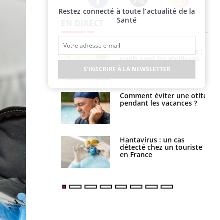
Restez connecté à toute l’actualité de la
Twitter
Facebook
Instagram
Santé
EN DIRECT
e métabolique :
Mortalité infantile : un
nt les meilleurs
rapport s’interroge sur
s physiques ?
son taux élevé en France
S'INSCRIRE À LA NEWSLETTER
 éviter une otite
Grossesse à risque : ce jus
 les vacances ?
naturel attire l'attention
des chercheurs
us : un cas
Comment oublier les
chez un touriste
écrans en vacances ?
ce