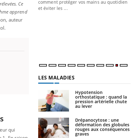
ins au quotidien
persistante… Et si ce n'était pas juste une
rélevées. Ce
irritation ...
rithme apprend
son, auteur
ol.
LES MALADIES
Hypotension
orthostatique : quand la
pression artérielle chute
au lever
Drépanocytose : une
déformation des globules
rouges aux conséquences
graves
Maladie de Charcot
ts
(Sclérose latérale
amyotrophique)
eur qui
e 1. En raison