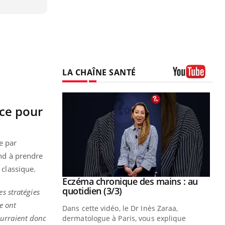
LA CHAÎNE SANTÉ
Youtube
ace pour
e par
nd à prendre
 classique.
 mains : au
Eczéma chronique des mains : les
Youtube
be
Youtube
symptômes (2/3)
s stratégies
e ont
ès Zaraa,
Une plaque rouge qui gratte, une peau
ourraient donc
us explique
sèche qui tiraille, une démangeaison