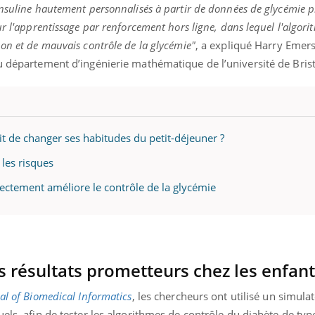
teur reçoivent Régis Blugeon, DRH et
comment protéger vos ma
nsuline hautement personnalisés à partir de données de glycémie p
cteur ...
et éviter les ...
ur l'apprentissage par renforcement hors ligne, dans lequel l'algo
on et de mauvais contrôle de la glycémie"
, a expliqué Harry Emer
u département d’ingénierie mathématique de l’université de Brist
sait de changer ses habitudes du petit-déjeuner ?
 les risques
ectement améliore le contrôle de la glycémie
s résultats prometteurs chez les enfan
al of Biomedical Informatics
, les chercheurs ont utilisé
un simulat
els, afin de tester les algorithmes de contrôle du diabète de typ