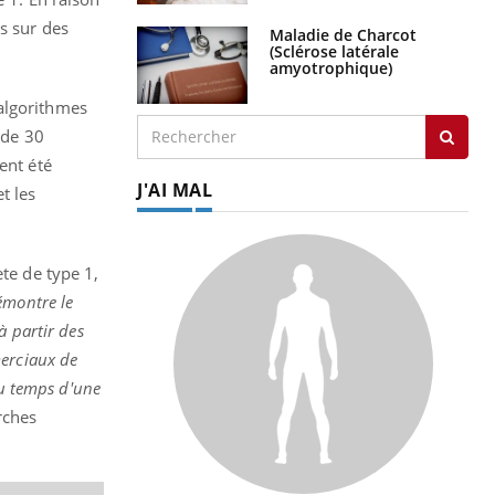
s sur des
J'AI MAL
 algorithmes
 de 30
ent été
t les
ète de type 1,
émontre le
à partir des
merciaux de
du temps d'une
SYMPTÔMES
rches
Douleurs de l’avant-pied :
des métatarsalgies à 90 %
liées à problème d’appui