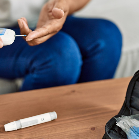
Syndrom
quels so
exercice
Comment
pendant
Hantavir
détecté 
en Fran