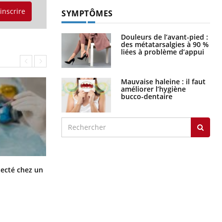
'inscrire
Mauvaise haleine : il faut
améliorer l’hygiène
bucco-dentaire
Mortalité infantile : un rapport
tecté chez un
s’interroge sur son taux élevé en
France