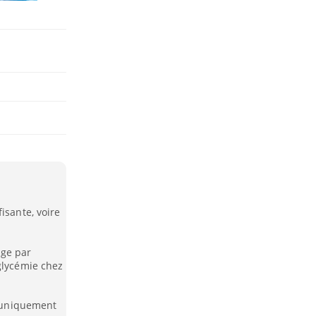
isante, voire
age par
glycémie chez
a uniquement