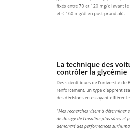
fixés entre 70 et 120 mg/dl avant le
et < 160 mg/dl en post-prandialù.
La technique des voi
contrôler la glycémie
Des scientifiques de l’université d
renforcement, un type d’apprentis
des décisions en essayant différentes
Youtube
ue » pour
COUP DE FOOD sur le diabète
Qua
Youtube
You
médecine
êtr
"Mes recherches visent à déterminer si
Coup de food sur le diabète, c'est votre
de dosage de l'insuline plus sûres et 
"Les
nouveau rendez-vous culinaire qui
démontré des performances surhumaine
 groupe
qual
bouscule les idées reçues ! Dans cet