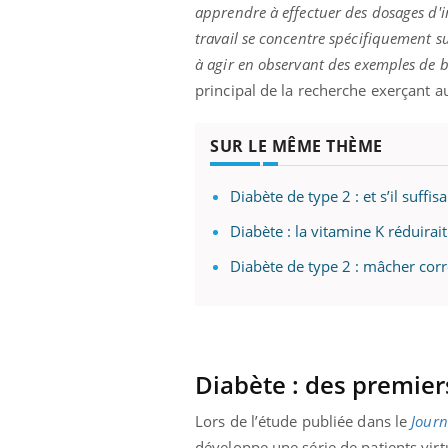
ère de bilan de
Doc
épisode, une ...
apprendre à effectuer des dosages d'i
« jumeau
dire
travail se concentre spécifiquement s
à agir en observant des exemples de b
principal de la recherche exerçant a
SUR LE MÊME THÈME
Diabète de type 2 : et s’il suffi
Diabète : la vitamine K réduirait
Diabète de type 2 : mâcher corr
Diabète : des premier
Lors de l’étude publiée dans
le
Journ
développe une série de patients virtu