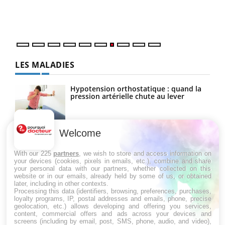
DRH 
LES MALADIES
Hypotension orthostatique : quand la
pression artérielle chute au lever
Welcome
Drépanocytose : une déformation des
globules rouges aux conséquences
graves
With our 225
partners
, we wish to store and access information on
your devices (cookies, pixels in emails, etc.), combine and share
your personal data with our partners, whether collected on this
website or in our emails, already held by some of us, or obtained
Maladie de Charcot (Sclérose latérale
later, including in other contexts.
amyotrophique)
Processing this data (identifiers, browsing, preferences, purchases,
loyalty programs, IP, postal addresses and emails, phone, precise
geolocation, etc.) allows developing and offering you services,
content, commercial offers and ads across your devices and
screens (including by email, post, SMS, phone, audio, and video),