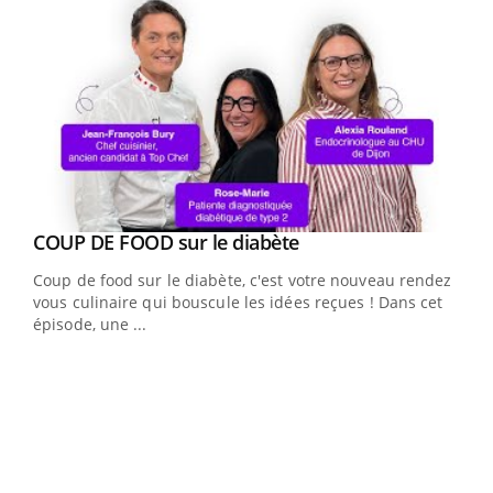
Youtube
cès
COUP DE FOOD sur le diabète
Youtube
Coup de food sur le diabète, c'est votre nouveau rendez-
 en
vous culinaire qui bouscule les idées reçues ! Dans cet
u
épisode, une ...
Qua
You
"Les
trav