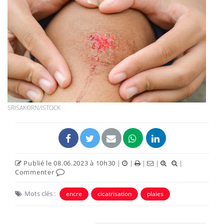
SRISAKORN/ISTOCK
Publié le 08.06.2023 à 10h30
|
|
|
|
|
Commenter
Mots clés :
encre
cicatrisation
plaies