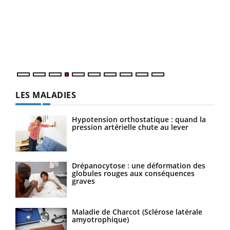
Le 
pers
ques
LES MALADIES
Hypotension orthostatique : quand la
pression artérielle chute au lever
Drépanocytose : une déformation des
globules rouges aux conséquences
graves
Maladie de Charcot (Sclérose latérale
amyotrophique)