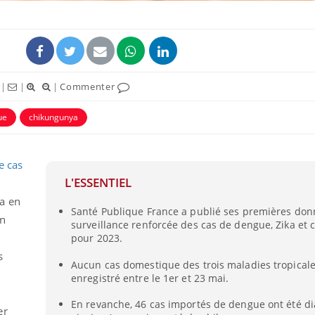
|
|
|
Commenter
ue
chikungunya
e cas
L'ESSENTIEL
a
en
Les troubles du sommeil
Syndrom
Santé Publique France a publié ses premières don
modifient votre cerveau !
quels so
en
exercice
surveillance renforcée des cas de dengue, Zika et
pour 2023.
s
Aucun cas domestique des trois maladies tropicale
Mon enfant est-il trop
Comment
sensible ou simplement
pendant
enregistré entre le 1er et 23 mai.
très empathique ?
En revanche, 46 cas importés de dengue ont été d
er