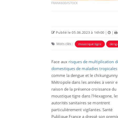
FRANK600/ISTOCK
Publié le 05.06.2023 à 14h00
|
|
Mots clés :
moustique tigre
deng
Face aux
risques de multiplication d
domestiques de maladies tropicales
comme la dengue et le
chikungunny
Fatigue en vacances :
normal ou signe d’une
Métropole dans les années à venir 
maladie ?
raison de la présence croissance du
moustique tigre dans l'Hexagone, le
Et si les caries pouvaient
autorités sanitaires se montrent
bientôt disparaître sans
plombage ?
particulièrement vigilantes.
Santé
Publique France a dressé son premi