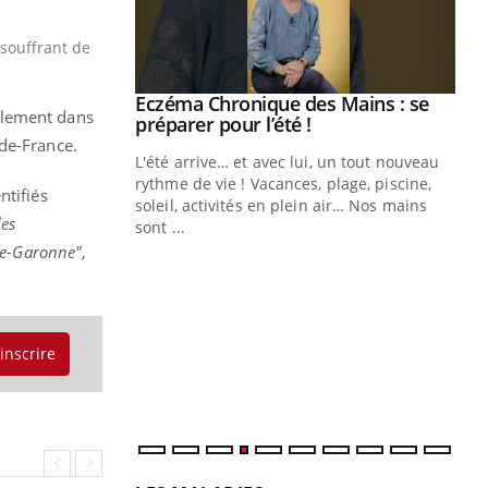
 souffrant de
ale : et si on
Eczéma Chronique des Mains : se
Youtube
alement dans
ube
Youtube
préparer pour l’été !
-de-France.
e diabète de type 2
L'été arrive… et avec lui, un tout nouveau
çues chez les
rythme de vie ! Vacances, plage, piscine,
ntifiés
ez les soignants.
soleil, activités en plein air… Nos mains
des
sont ...
Di
You
te-Garonne"
,
Le 
nom
dia
défi
'inscrire