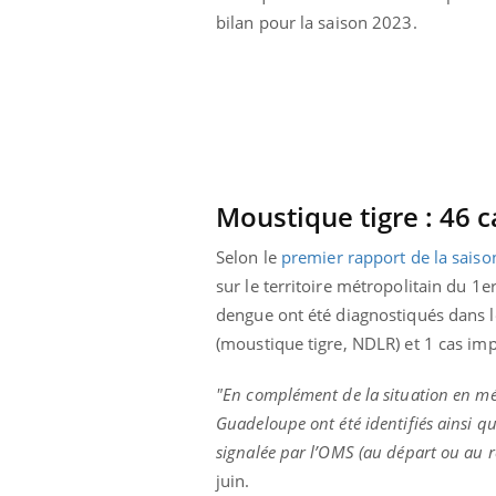
Éclipse solaire du 12 août
bilan pour la saison 2023.
: “Des verres adaptés,
c'est indispensable pour
la santé des yeux”
Moustique tigre :
46 c
Selon le
premier rapport de la sais
sur le territoire métropolitain du 1
dengue ont été diagnostiqués dans 
(moustique tigre, NDLR)
et 1 cas im
"En complément de la situation en mét
Guadeloupe ont été identifiés ainsi
qu
signalée par l’OMS
(au départ ou au r
juin.