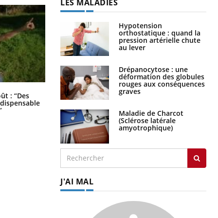
LES MALADIES
Hypotension
orthostatique : quand la
pression artérielle chute
au lever
Drépanocytose : une
déformation des globules
rouges aux conséquences
graves
Les troubles du sommeil modifient
oût : “Des
votre cerveau !
indispensable
”
Maladie de Charcot
(Sclérose latérale
amyotrophique)
J'AI MAL