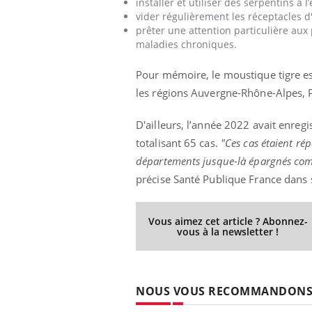
installer et utiliser des serpentins à l’
vider régulièrement les réceptacles d'
prêter une attention particulière au
maladies chroniques.
Eczéma Chronique des Mains :
Car
Youtube
You
Pour mémoire, le moustique tigre e
Youtube
expliquer ma maladie
pré
les régions Auvergne-Rhône-Alpes, P
Il y a des sujets qui sont faciles à aborder...
Fati
d'autres non ! D'un côté, poser des
mêm
D'ailleurs, l’année 2022 avait enreg
questions sur la maladie d'un proche c'est
care
totalisant 65 cas.
"Ces cas étaient rép
montrer ...
...
départements jusque-là épargnés comm
précise Santé Publique France dan
Vous aimez cet article ? Abonnez-
vous à la newsletter !
NOUS VOUS RECOMMANDON