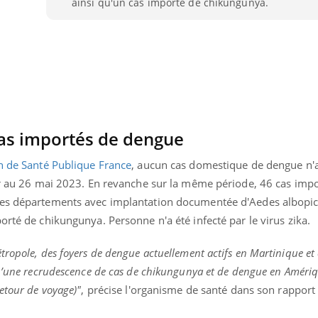
ainsi qu'un cas importé de chikungunya.
Bébés, jeunes enfants :
Hantavir
quelle trousse à
détecté 
pharmacie pour les
en Fran
vacances ?
as importés de dengue
on de Santé
Publique France
, aucun
cas domestique de dengue n'
er au 26 mai 2023.
En revanche sur la même période, 46 cas impo
les départements avec implantation documentée d'
Aedes
albopi
porté de chikungunya.
Personne n'
a
été infecté par le virus
zika
.
ropole, des foyers de dengue actuellement actifs en Martinique et
’une
recrudescence de cas de chikungunya et de dengue en Amériq
etour de voyage)
"
, précise l'organisme de santé dans son rapport 