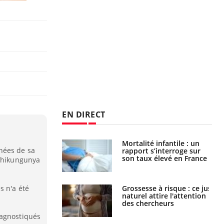
EN DIRECT
e métabolique :
Mortalité infantile : un
nées de sa
nt les meilleurs
rapport s’interroge sur
s physiques ?
son taux élevé en France
 chikungunya
s n'a été
 éviter une otite
Grossesse à risque : ce jus
 les vacances ?
naturel attire l'attention
des chercheurs
iagnostiqués