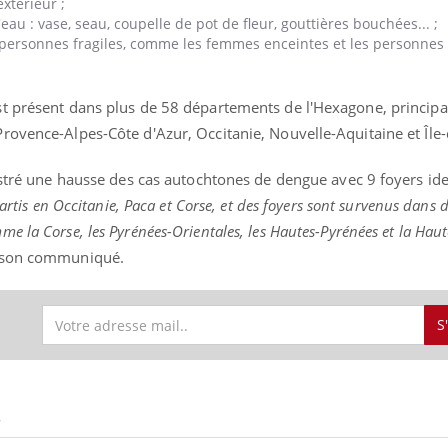
extérieur ;
eau : vase, seau, coupelle de pot de fleur, gouttières bouchées... ;
x personnes fragiles, comme les femmes enceintes et les personnes
ence en fer : comprendre pour
Insuline & Charge ment
tube
Youtube
st présent dans plus de 58 départements de l'Hexagone, princip
Youtube
Yout
venir
osait en parler??
rovence-Alpes-Côte d'Azur, Occitanie, Nouvelle-Aquitaine et Île
gue, irritabilité, brouillard mental ou
En 2026, l'insuline dans l
e alopécie… Les symptômes de la
reste entourée d'idées re
istré une hausse des cas autochtones de dengue avec 9 foyers ide
nce en fer sont multiples ce qui la rend
patients comme parfois ch
artis en Occitanie, Paca et Corse, et des foyers sont survenus dans 
e la Corse, les Pyrénées-Orientales, les Hautes-Pyrénées et la Hau
s son communiqué.
S
S