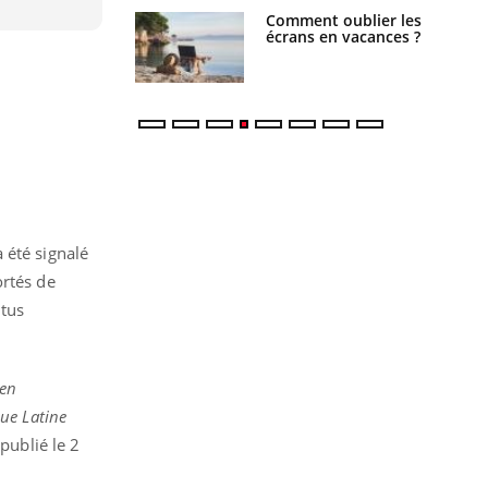
us : un cas
Comment oublier les
chez un touriste
écrans en vacances ?
ce
a
été
signalé
rtés de
ctus
 en
ue Latine
publié le 2