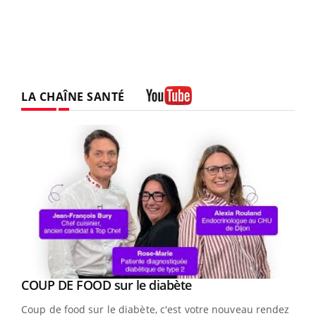
LA CHAÎNE SANTÉ
Youtube
Youtube
cès
COUP DE FOOD sur le diabète
Youtube
Coup de food sur le diabète, c'est votre nouveau rendez-