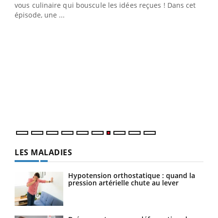
 en
vous culinaire qui bouscule les idées reçues ! Dans cet
u
épisode, une ...
Qua
You
"Les
trav
DRH 
LES MALADIES
Hypotension orthostatique : quand la
pression artérielle chute au lever