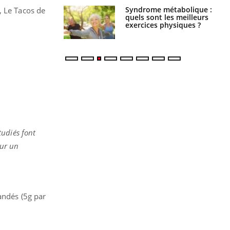
ubles du sommeil
Syndrome métabolique :
, Le Tacos de
t votre cerveau !
quels sont les meilleurs
exercices physiques ?
tudiés font
our un
andés (5g par