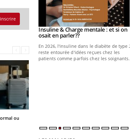
'inscrire
prendre pour
Insuline & Charge mentale : et si on
Youtube
Youtube
osait en parler??
illard mental ou
En 2026, l'insuline dans le diabète de type 2
ptômes de la
reste entourée d'idées reçues chez les
ples ce qui la rend
patients comme parfois chez les soignants.
Ec
You
pré
L'é
ryt
sol
sont
Et si les caries pouvaient bientôt
normal ou
disparaître sans plombage ?