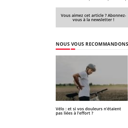
Vous aimez cet article ? Abonnez-
vous à la newsletter !
Ecz
You
exp
Il y
NOUS VOUS RECOMMANDON
d'au
ques
mont
Vélo : et si vos douleurs n’étaient
pas liées à l’effort ?