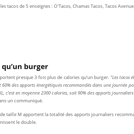
Fatigue en vacances :
Les tro
r les tacos de 5 enseignes : O’Tacos, Chamas Tacos, Tacos Avenue
normal ou signe d’une
modifien
maladie ?
s qu’un burger
portent presque 3 fois plus de calories qu’un burger.
"Les tacos é
oit 60% des apports énergétiques recommandés dans une journée p
XL, c’est en moyenne 2300 calories, soit 90% des apports journaliers
 dans un communiqué.
 de taille M apportent la totalité des apports journaliers recomm
rnissent le double.