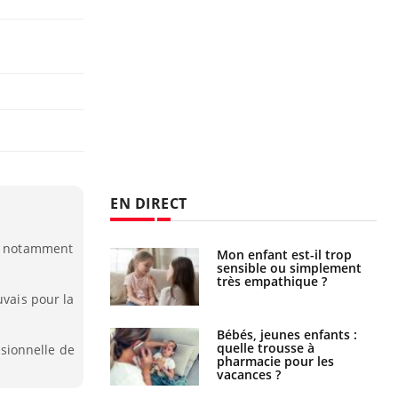
EN DIRECT
s, notamment
s caries pouvaient
Mon enfant est-il trop
disparaître sans
sensible ou simplement
e ?
très empathique ?
uvais pour la
solaire du 12 août
Bébés, jeunes enfants :
erres adaptés,
quelle trousse à
sionnelle de
dispensable pour
pharmacie pour les
 des yeux”
vacances ?