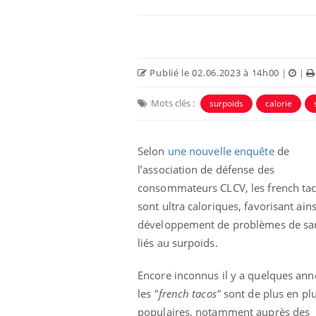
Publié le 02.06.2023 à 14h00
|
|
Mots clés :
surpoids
calorie
Selon
une nouvelle enquête
de
l’association de défense des
consommateurs CLCV, les french ta
sont ultra caloriques, favorisant ains
développement de problèmes de sa
liés au surpoids.
Encore inconnus il y a quelques ann
les
"french tacos"
sont de plus en pl
populaires, notamment auprès des