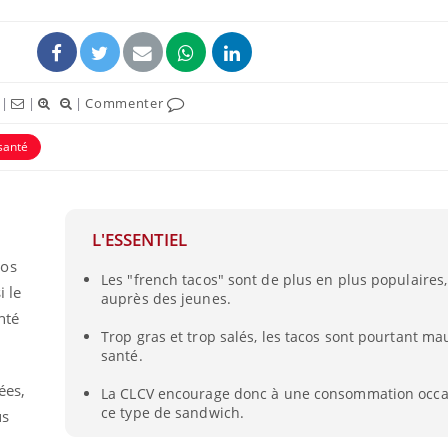
|
|
|
Commenter
santé
L'ESSENTIEL
cos
Les "french tacos" sont de plus en plus populaire
Vélo : et si vos douleurs
Et si le
i le
auprès des jeunes.
n’étaient pas liées à
bientôt 
l’effort ?
plombag
nté
Trop gras et trop salés, les tacos sont pourtant ma
santé.
Les crises d’angoisse
Éclipse 
ées,
peuvent-elles survenir
: “Des v
La CLCV encourage donc à une consommation occa
sans raison apparente ?
c'est in
ce type de sandwich.
us
la santé