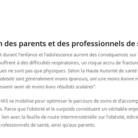
TDAH : quel est ce
traitement autorisé aux
États-Unis ?
n des parents et des professionnels de
nt durant l’enfance et l’adolescence auront des conséquences sur 
uffrent à des difficultés respiratoires, un risque accru de fractu
ques ne sont pas que physiques. Selon la Haute Autorité de santé
d’obésité sont généralement moins épanouis, ont une moins bonne i
euvent avoir de moins bons résultats scolaires"
.
a HAS se mobilise pour optimiser le parcours de soins et d’acc
. Parce que l’obésité et le surpoids constituent un véritable enj
n lien avec la feuille de route interministérielle sur l’obésité, édic
rofessionnels de santé, ainsi qu’aux parents.