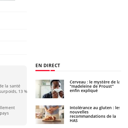
EN DIRECT
Cerveau : le mystère de la
Le décalage des horaires
de la santé
"madeleine de Proust"
d'été : quel impact sur le
enfin expliqué
sommeil ?
 surpoids, 13 %
ellement
Intolérance au gluten : les
Grossesse : ces polluants
nouvelles
pourraient influencer le
 pays
recommandations de la
poids des enfants
HAS