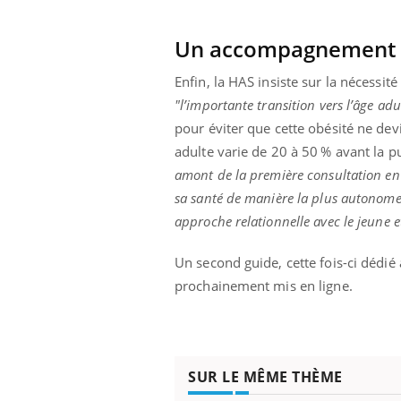
Un accompagnement ve
Enfin, la HAS insiste sur la nécess
Youtube
 Mains : se
Diabète & Ramadan 2026
Un 
Youtube
You
outube
fac
"l’importante transition vers l’âge adu
Le Ramadan approche, et, pour de
pré
pour éviter que cette obésité ne devi
un tout nouveau
nombreuses personnes atteintes de
Un 
lage, piscine,
adulte varie de 20 à 50 % avant la 
diabète, c'est une période de questions, de
mut
air… Nos mains
défis, mais ...
amont de la première consultation en s
sant
sa santé de manière la plus autonome 
num
approche relationnelle avec le jeune 
Un second guide, cette fois-ci dédié
prochainement mis en ligne.
SUR LE MÊME THÈME