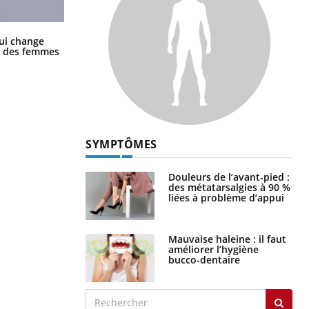
La sieste empêche-t-elle de dormir
ui change
la nuit ?
ge des femmes
SYMPTÔMES
Douleurs de l’avant-pied :
des métatarsalgies à 90 %
liées à problème d’appui
Mauvaise haleine : il faut
améliorer l’hygiène
bucco-dentaire