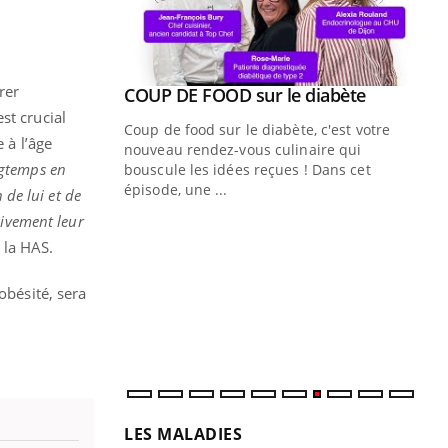
rer
Youtube
COUP DE FOOD sur le diabète
Youtube
est crucial
Coup de food sur le diabète, c'est votre
 à l’âge
nouveau rendez-vous culinaire qui
ngtemps en
bouscule les idées reçues ! Dans cet
épisode, une ...
 de lui et de
sivement leur
Quand l’entreprise mise sur le bien
Ec
Youtube
You
Youtube
être global
quo
t la HAS.
"Les rendez-vous de la santé et de la
Dan
obésité, sera
qualité de vie au travail" de Pourquoi
der
Docteur reçoivent Régis Blugeon, DRH et
com
directeur ...
et é
LES MALADIES