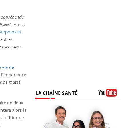
i appréhende
lisées"
. Ainsi,
surpoids et
’autres
au secours »
 vie de
ù l’importance
ce de masse
LA CHAÎNE SANTÉ
Youtube
aire en deux
ntera alors la
si offrir une
.