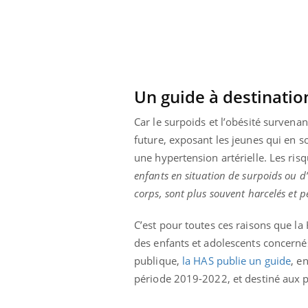
ar une tique en
Allergies alimentaires :
, elle reste dans
une nouvelle arme contre
pendant 42 jours
les réactions sévères
Un guide à destinatio
Car le surpoids et l’obésité survena
future, exposant les jeunes qui en so
une hypertension artérielle. Les ris
enfants en situation de surpoids ou 
corps, sont plus souvent harcelés et p
C’est pour toutes ces raisons que l
des enfants et adolescents concernés
publique,
la HAS publie un guide
, e
période 2019-2022, et destiné aux p