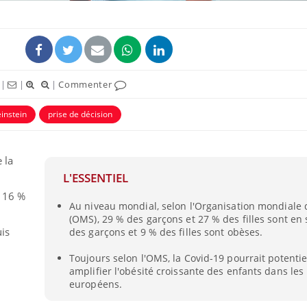
|
|
|
Commenter
instein
prise de décision
 la
L'ESSENTIEL
e 16 %
Comment gérer le
Au niveau mondial, selon l'Organisation mondiale 
sommeil des enfants en
vacances ?
(OMS), 29 % des garçons et 27 % des filles sont en
uis
des garçons et 9 % des filles sont obèses.
Toujours selon l'OMS, la Covid-19 pourrait potenti
Bilan prévention : ce que
les kinés pourront
amplifier l'obésité croissante des enfants dans les
bientôt faire
européens.