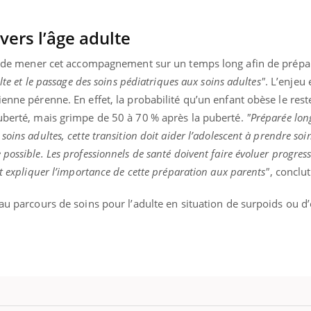
rs l’âge adulte
ité de mener cet accompagnement sur un temps long afin de prépa
« jumeau numérique » pour
tube
iliter l’accès à la médecine
lte et le passage des soins pédiatriques aux soins adultes"
. L’enjeu 
Youtube
ventive
enne pérenne. En effet, la probabilité qu’un enfant obèse le reste
établissement lié à un groupe
puberté, mais grimpe de 50 à 70 % après la puberté.
"Préparée lo
ualiste innove en matière de bilan de
oins adultes, cette transition doit aider l’adolescent à prendre soin
é : l'utilisation d'un « jumeau
possible. Les professionnels de santé doivent faire évoluer progres
érique » permet ...
et expliquer l’importance de cette préparation aux parents"
, conclu
 au parcours de soins pour l’adulte en situation de surpoids ou d’