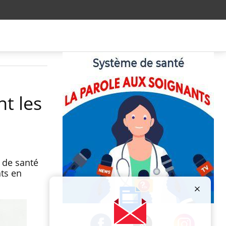
t les
é de santé
nts en
Publicité