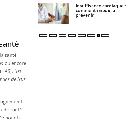
Insuffisance cardiaque :
Autisme : pourquoi le
comment mieux la
cerveau reconnaît-il les
prévenir
visages autrement ?
 santé
la santé
res ou encore
 (HAS),
"les
mage de leur
ompagnement
eu de santé
tée pour la