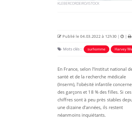
KLEBERCORDEIRO/ISTOCK
Publié le 04.03.2022 à 12h30
|
|
Mots clés :
surhomme
Harvey We
En France, selon l’Institut national de
santé et de la recherche médicale
(Inserm), l’obésité infantile concern
e et chaleur : ce
Mordue par un
a science
barracuda, une petite fille
des garçons et 18 % des filles. Si ces
secourue grâce à un
réflexe essentiel
chiffres sont à peu près stables dep
une dizaine d’années, ils restent
phone nuit-il à
Légionellose en Suisse :
néanmoins inquiétants.
tissage de la
quelle est l’origine de la
contamination ?