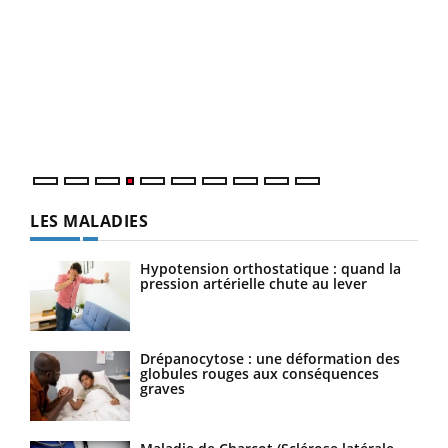
Dia
You
Le 
pers
ques
LES MALADIES
Hypotension orthostatique : quand la
pression artérielle chute au lever
Drépanocytose : une déformation des
globules rouges aux conséquences
graves