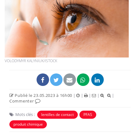
VOLODYMYR KALYNIUK/ISTOCK
Publié le 23.05.2023 à 16h00
|
|
|
|
|
Commenter
Mots clés :
lentilles de contact
PFAS
produit chimique