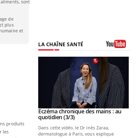
 aliments, sont
tage de
ct plus
 humaine et
LA CHAÎNE SANTÉ
Youtube
se sur le bien
Eczéma chronique des mains : au
Youtube
Youtube
quotidien (3/3)
ins produits
nté et de la
Dans cette vidéo, le Dr Inès Zaraa,
 les
 de Pourquoi
dermatologue à Paris, vous explique