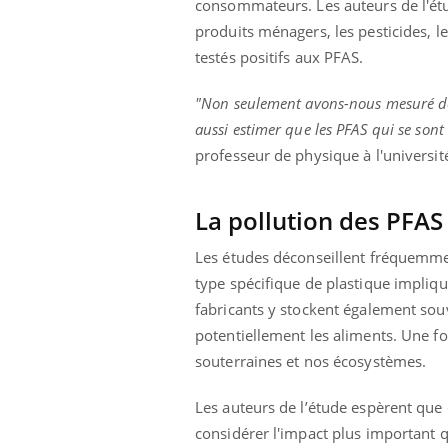
consommateurs. Les auteurs de l'ét
mutualiste innove en matière de bilan de
épis
santé : l'utilisation d'un « jumeau
produits ménagers, les pesticides, 
numérique » permet ...
testés positifs aux PFAS.
"Non seulement avons-nous mesuré de
aussi estimer que les PFAS qui se sont 
professeur de physique à l'univers
La pollution des PFAS
Les études déconseillent fréquemment
type spécifique de plastique impliqu
fabricants y stockent également sou
potentiellement les aliments. Une fo
souterraines et nos écosystèmes.
Les auteurs de l’étude espèrent que
considérer l'impact plus important 