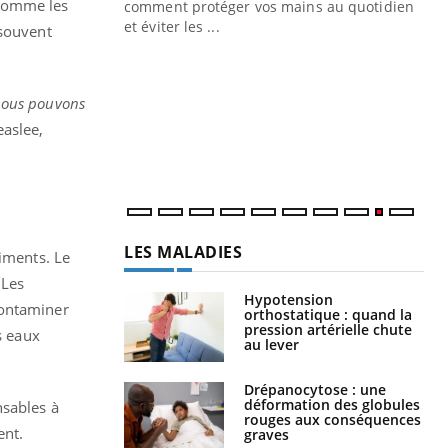
 comme les
Blugeon, DRH et
comment protéger vos mains au quotidien
et éviter les ...
 souvent
Ec
You
sy
Une
nous pouvons
sèc
aslee,
per
irri
LES MALADIES
liments. Le
 Les
Hypotension
contaminer
orthostatique : quand la
pression artérielle chute
s eaux
au lever
Drépanocytose : une
déformation des globules
nsables à
rouges aux conséquences
ent.
graves