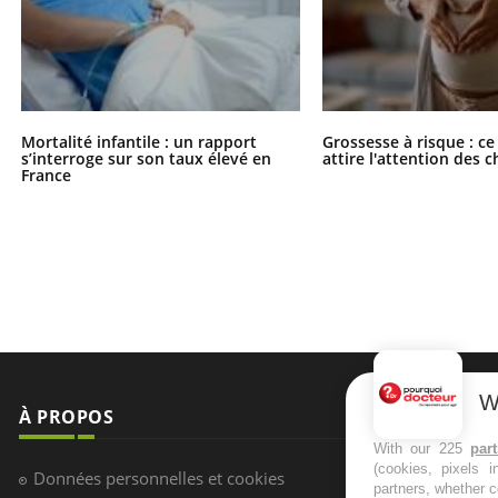
Mortalité infantile : un rapport
Grossesse à risque : ce
s’interroge sur son taux élevé en
attire l'attention des 
France
W
À PROPOS
NEWSLETT
With our 225
par
(cookies, pixels 
Recevez toute
Données personnelles et cookies
partners, whether c
infos santé