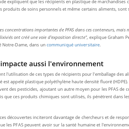
ude expliquent que les récipients en plastique de marchandises
Docteur reçoivent Régis 
ode, une ...
directeur ...
les produits de soins personnels et même certains aliments, sont
s concentrations importantes de PFAS dans ces conteneurs, mais 
lixiviés ont créé une voie d'exposition directe",
explique Graham Pe
ité Notre-Dame, dans un
communiqué universitaire
.
 impacte aussi l'environnement
 l'utilisation de ces types de récipients pour l'emballage des a
é est appelé plastique polyéthylène haute densité fluoré (HDPE).
vent des pesticides, ajoutant un autre moyen pour les PFAS de 
is que ces produits chimiques sont utilisés, ils pénètrent dans le
 ces découvertes inciteront davantage de chercheurs et de respo
que les PFAS peuvent avoir sur la santé humaine et l'environnem