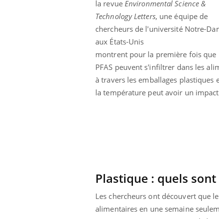
la revue
Environmental Science &
Technology Letters
, une équipe de
chercheurs de l'université Notre-D
aux États-Unis
montrent pour la première fois que 
PFAS peuvent s'infiltrer dans les al
à travers les emballages plastiques 
la température peut avoir un impact
Plastique : quels sont
Youtube
026
Un « jumeau numérique » pour
COU
Youtube
You
faciliter l’accès à la médecine
 pour de
Youtube
Coup
préventive
Les chercheurs ont découvert que les
eintes de
nou
alimentaires en une semaine seuleme
Un établissement lié à un groupe
 de questions, de
bous