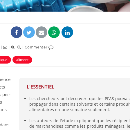
|
|
|
Commenter
mique
aliment
cience
L'ESSENTIEL
ets
s per-
Les chercheurs ont découvert que les PFAS pouvai
s
propager dans certains solvants et certains produi
dans
alimentaires en une semaine seulement.
e
Les auteurs de l'étude expliquent que les récipien
 dans
de marchandises comme les produits ménagers, les