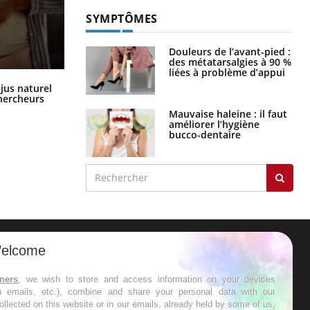
SYMPTÔMES
Douleurs de l’avant-pied :
des métatarsalgies à 90 %
liées à problème d’appui
Comment oublier les écrans en
 jus naturel
vacances ?
chercheurs
Mauvaise haleine : il faut
améliorer l’hygiène
bucco-dentaire
elcome
ER
tners
, we wish to store and access information on your devices
in emails, etc.), combine and share your personal data with our
s les semaines les meilleures
ollected on this website or in our emails, already held by some of us,