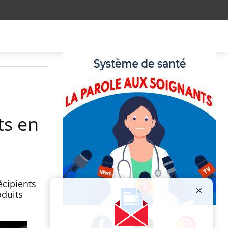
ts en
écipients
oduits
Publicité