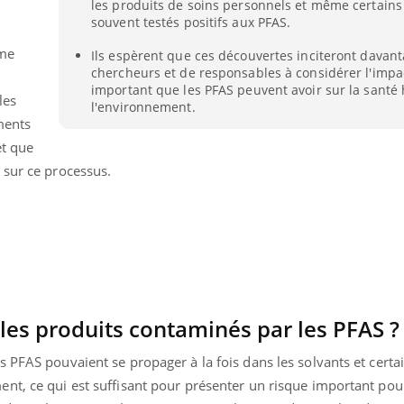
les produits de soins personnels et même certains
souvent testés positifs aux PFAS.
ame
Ils espèrent que ces découvertes inciteront davan
chercheurs et de responsables à considérer l'impa
important que les PFAS peuvent avoir sur la santé
les
l'environnement.
iments
et que
 sur ce processus.
 les produits contaminés par les PFAS ?
Youtube
P DE FOOD sur le diabète
Quand l’entreprise mi
tube
Youtube
Youtube
être global
 de food sur le diabète, c'est votre
 PFAS pouvaient se propager à la fois dans les solvants et certa
"Les rendez-vous de la sa
veau rendez-vous culinaire qui
nt, ce qui est suffisant pour présenter un risque important pour
qualité de vie au travail"
cule les idées reçues ! Dans cet