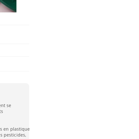
ent se
ts
ts en plastique
 pesticides,