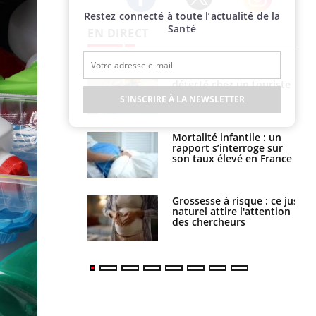
Restez connecté à toute l’actualité de la
Twitter
Facebook
Instagram
Santé
EN DIRECT
Hantavirus : un cas
détecté chez un touriste
en France
S'INSCRIRE À LA NEWSLETTER
Mortalité infantile : un
rapport s’interroge sur
son taux élevé en France
Grossesse à risque : ce jus
naturel attire l'attention
des chercheurs