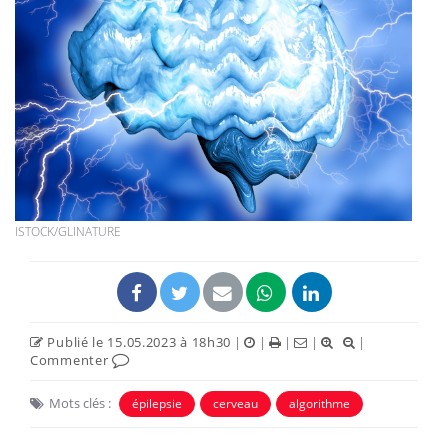
ISTOCK/GLINATURE
Publié le 15.05.2023 à 18h30
|
|
|
|
|
Commenter
Mots clés :
épilepsie
cerveau
algorithme