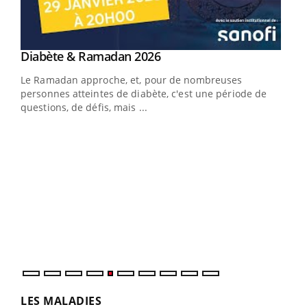
Youtube
Diabète & Ramadan 2026
Youtube
Le Ramadan approche, et, pour de nombreuses
vie !
personnes atteintes de diabète, c'est une période de
…
questions, de défis, mais ...
Un 
You
à l
Un é
mati
numé
LES MALADIES