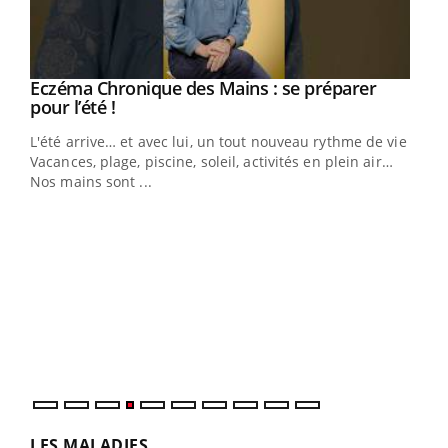
Eczéma Chronique des Mains : se préparer
Youtube
Youtube
pour l’été !
L'été arrive… et avec lui, un tout nouveau rythme de vie !
Vacances, plage, piscine, soleil, activités en plein air…
Nos mains sont ...
Dia
You
Le 
pers
ques
LES MALADIES