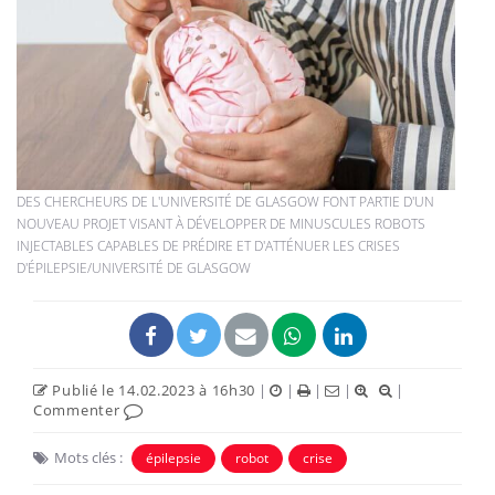
DES CHERCHEURS DE L'UNIVERSITÉ DE GLASGOW FONT PARTIE D'UN
NOUVEAU PROJET VISANT À DÉVELOPPER DE MINUSCULES ROBOTS
INJECTABLES CAPABLES DE PRÉDIRE ET D'ATTÉNUER LES CRISES
D'ÉPILEPSIE/UNIVERSITÉ DE GLASGOW
Publié le 14.02.2023 à 16h30
|
|
|
|
|
Commenter
Mots clés :
épilepsie
robot
crise