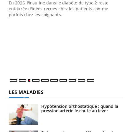
En 2026, l'insuline dans le diabète de type 2 reste
entourée d'idées reçues chez les patients comme
parfois chez les soignants.
Ecz
You
pour
L'ét
Vaca
Nos 
LES MALADIES
Hypotension orthostatique : quand la
pression artérielle chute au lever