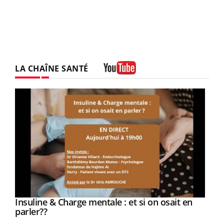
LA CHAÎNE SANTÉ
Youtube
Youtube
Insuline & Charge mentale : et si on osait en
Youtube
Youtube
parler??