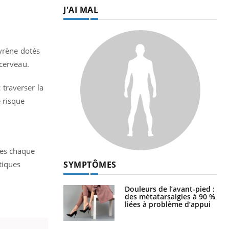
J'AI MAL
tyrène dotés
 cerveau.
traverser la
 risque
ues chaque
SYMPTÔMES
tiques
Douleurs de l’avant-pied :
des métatarsalgies à 90 %
liées à problème d’appui