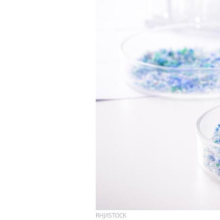
Bébés, jeunes enfants :
quelle trousse à
pharmacie pour les
vacances ?
Syndrome métabolique :
quels sont les meilleurs
exercices physiques ?
Comment éviter une otite
pendant les vacances ?
RHJ/ISTOCK