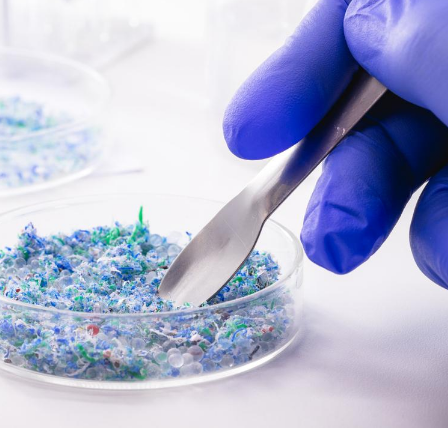
Hantavirus : un cas
Comment
détecté chez un touriste
écrans 
en France
Mortalité infantile : un
Toujour
rapport s’interroge sur
comment
son taux élevé en France
empiète
sur nos 
Grossesse à risque : ce jus
Cancer c
naturel attire l'attention
stratégi
des chercheurs
changé 
basque