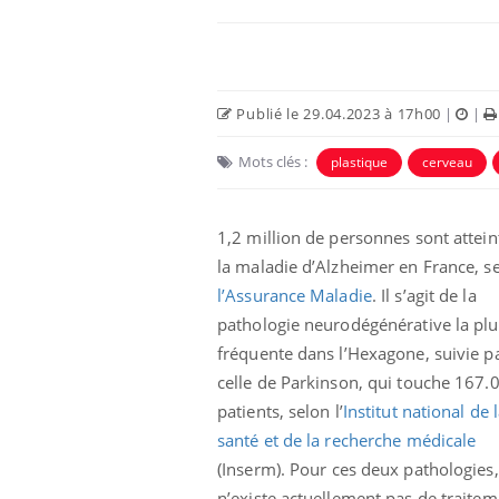
Publié le 29.04.2023 à 17h00
|
|
Mots clés :
plastique
cerveau
Eczéma Chronique des Mains :
Car
Youtube
You
Youtube
expliquer ma maladie
pré
1,2 million de personnes sont attein
la maladie d’Alzheimer en France, s
Il y a des sujets qui sont faciles à aborder...
Fati
d'autres non ! D'un côté, poser des
mêm
l’Assurance Maladie
. Il s’agit de la
questions sur la maladie d'un proche c'est
care
pathologie neurodégénérative la plu
montrer ...
...
fréquente dans l’Hexagone, suivie p
celle de Parkinson, qui touche 167.
patients, selon l’
Institut national de 
santé et de la recherche médicale
(Inserm)
. Pour ces deux pathologies, 
n’existe actuellement pas de traitem