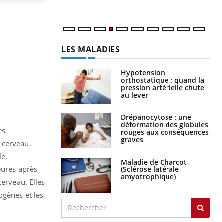
LES MALADIES
Hypotension
orthostatique : quand la
pression artérielle chute
au lever
Drépanocytose : une
déformation des globules
es
rouges aux conséquences
graves
 cerveau.
le,
Maladie de Charcot
eures après
(Sclérose latérale
amyotrophique)
cerveau. Elles
ogènes et les