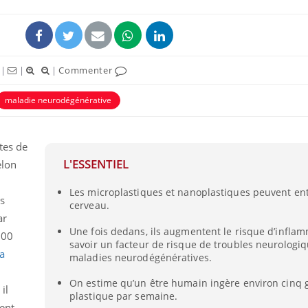
|
|
|
Commenter
maladie neurodégénérative
ence en fer : comprendre pour
Insuline & Charge ment
tube
Youtube
Youtube
Yout
venir
osait en parler??
tes de
L'ESSENTIEL
elon
gue, irritabilité, brouillard mental ou
En 2026, l'insuline dans l
e alopécie… Les symptômes de la
reste entourée d'idées re
Les microplastiques et nanoplastiques peuvent ent
nce en fer sont multiples ce qui la rend
patients comme parfois ch
s
cerveau.
ar
Une fois dedans, ils augmentent le risque d’inflam
000
savoir un facteur de risque de troubles neurologiq
la
maladies neurodégénératives.
On estime qu’un être humain ingère environ cinq
il
plastique par semaine.
ent