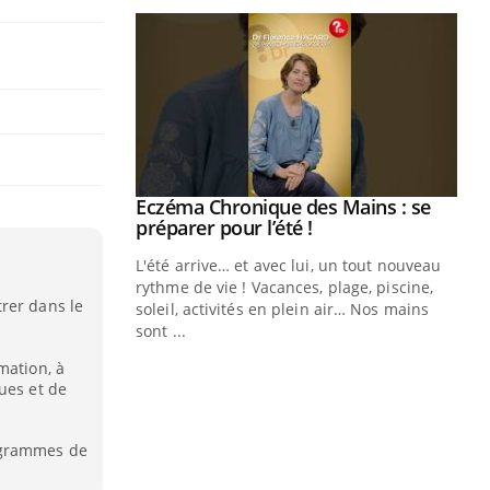
ale : et si on
Eczéma Chronique des Mains : se
Youtube
ube
Youtube
préparer pour l’été !
e diabète de type 2
L'été arrive… et avec lui, un tout nouveau
çues chez les
rythme de vie ! Vacances, plage, piscine,
rer dans le
ez les soignants.
soleil, activités en plein air… Nos mains
sont ...
Di
You
mation, à
ues et de
Le 
nom
dia
 grammes de
défi