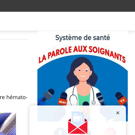
ère hémato-
Publicité