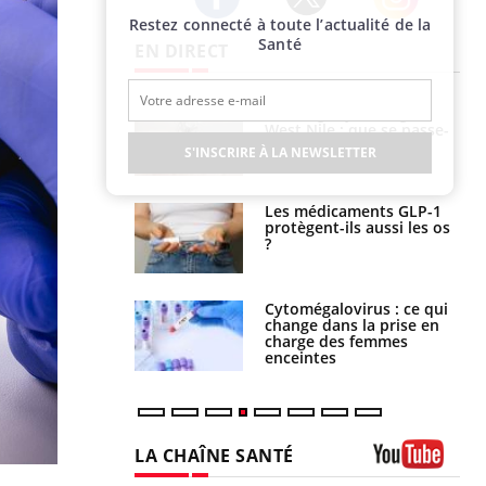
Restez connecté à toute l’actualité de la
Twitter
Facebook
Instagram
Santé
EN DIRECT
 oublier les
Chikungunya, dengue,
en vacances ?
West Nile : que se passe-
t-il dans le sud de la
S'INSCRIRE À LA NEWSLETTER
France ?
s connectés :
Les médicaments GLP-1
 le travail
protègent-ils aussi les os
 de plus en plus
?
soirées
olorectal : une
Cytomégalovirus : ce qui
e simple aurait
change dans la prise en
la donne au Pays
charge des femmes
enceintes
LA CHAÎNE SANTÉ
Youtube