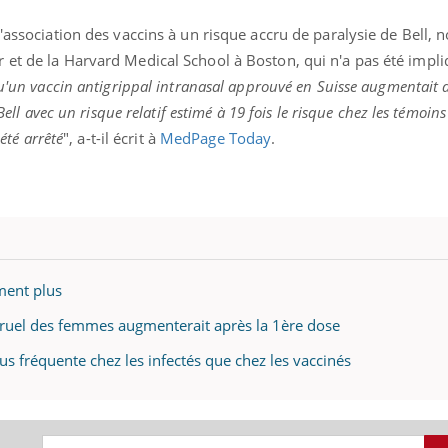
'association des vaccins à un risque accru de paralysie de Bell, 
 et de la Harvard Medical School à Boston, qui n'a pas été impl
qu'un vaccin antigrippal intranasal approuvé en Suisse augmentait
Youtube
bète & Ramadan 2026
Un « jumeau numériq
tube
Youtube
Bell avec un risque relatif estimé à 19 fois le risque chez les témoins
faciliter l’accès à la 
Ramadan approche, et, pour de
Youtube
préventive
 été arrêté
", a-t-il écrit à
MedPage Today
.
breuses personnes atteintes de
Un établissement lié à u
ète, c'est une période de questions, de
mutualiste innove en mat
s, mais ...
santé : l'utilisation d'un 
numérique » permet ...
iment plus
struel des femmes augmenterait après la 1ère dose
plus fréquente chez les infectés que chez les vaccinés