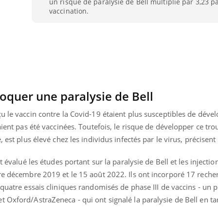
un risque de paralysie de Bell multiplié par 3,23 pa
Comment gérer le
Cerveau 
vaccination.
sommeil des enfants en
"madele
vacances ?
enfin ex
oquer une paralysie de Bell
u le vaccin contre la Covid-19 étaient plus susceptibles de déve
aient pas été vaccinées. Toutefois, le risque de développer ce tro
 est plus élevé chez les individus infectés par le virus, précisent
t évalué les études portant sur la paralysie de Bell et les injectio
tre décembre 2019 et le 15 août 2022. Ils ont incorporé 17 rech
 quatre essais cliniques randomisés de phase III de vaccins - un 
 Oxford/AstraZeneca - qui ont signalé la paralysie de Bell en ta