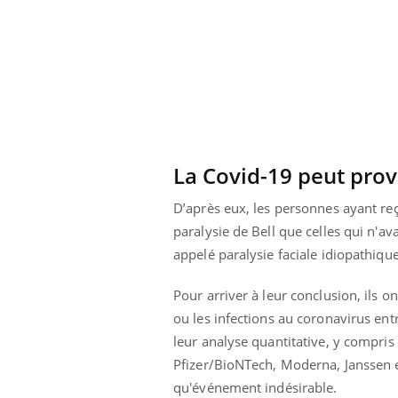
e et chaleur : ce
Mordue par un
a science
barracuda, une petite fille
secourue grâce à un
réflexe essentiel
La Covid-19 peut prov
D’après eux, les personnes ayant reç
paralysie de Bell que celles qui n'av
appelé paralysie faciale idiopathique,
Pour arriver à leur conclusion, ils on
ou les infections au coronavirus en
leur analyse quantitative, y compris
Pfizer/BioNTech, Moderna, Janssen et
qu'événement indésirable.