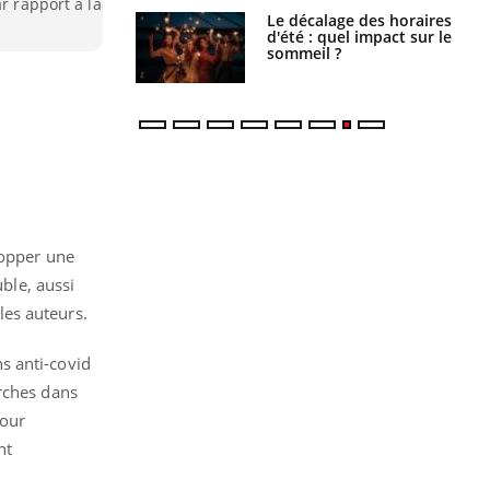
r rapport à la
: le mystère de la
Le décalage des horaires
ine de Proust"
d'été : quel impact sur le
pliqué
sommeil ?
lopper une
uble, aussi
 les auteurs.
ns anti-covid
erches dans
pour
nt