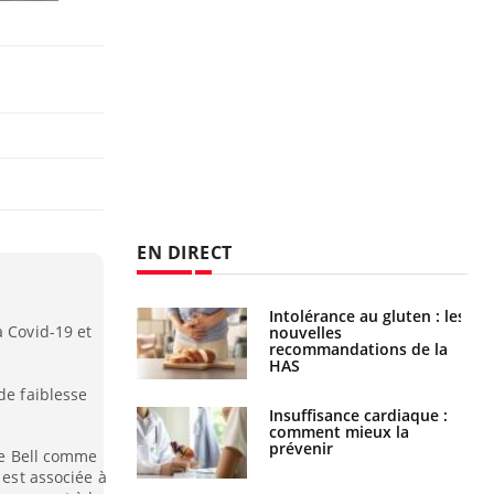
EN DIRECT
évention : ce que
Intolérance au gluten : les
a Covid-19 et
s pourront
nouvelles
faire
recommandations de la
HAS
de faiblesse
uel est ce
Insuffisance cardiaque :
ent autorisé aux
comment mieux la
is ?
prévenir
 de Bell comme
 est associée à