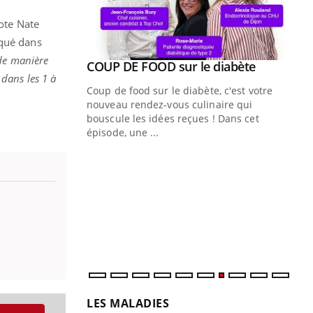
note Nate
iqué dans
 de manière
Youtube
ue » pour
COUP DE FOOD sur le diabète
Youtube
 dans les 1 à
médecine
Coup de food sur le diabète, c'est votre
nouveau rendez-vous culinaire qui
n groupe
bouscule les idées reçues ! Dans cet
ière de bilan de
épisode, une ...
« jumeau
Qu
You
êtr
"Le
qua
Doc
dir
LES MALADIES