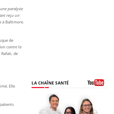
 une paralysie
yant reçu un
e à Baltimore.
isque de
ion contre la
i Rafati, de
LA CHAÎNE SANTÉ
imé. Elle
Youtube
patients