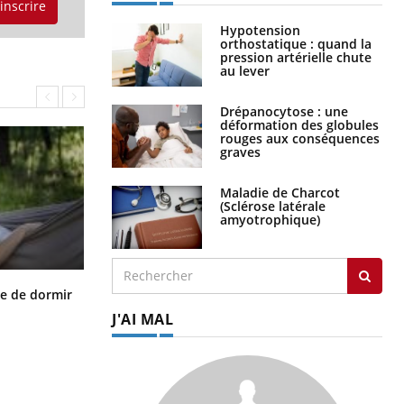
'inscrire
Hypotension
orthostatique : quand la
pression artérielle chute
au lever
Drépanocytose : une
déformation des globules
rouges aux conséquences
graves
Maladie de Charcot
(Sclérose latérale
amyotrophique)
VIH : la fin du comprimé tous les
le de dormir
jours se profile-t-elle enfin ?
J'AI MAL