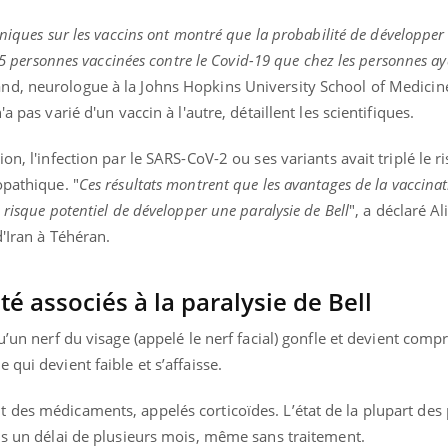
iniques sur les vaccins ont montré que la probabilité de développer
525 personnes vaccinées contre le Covid-19 que chez les personnes a
nd, neurologue à la Johns Hopkins University School of Medicin
a pas varié d'un vaccin à l'autre, détaillent les scientifiques.
on, l'infection par le SARS-CoV-2 ou ses variants avait triplé le r
opathique. "
Ces résultats montrent que les avantages de la vaccinat
 risque potentiel de développer une paralysie de Bell
", a déclaré Al
d'Iran à Téhéran.
té associés à la paralysie de Bell
’un nerf du visage (appelé le nerf facial) gonfle et devient compr
 qui devient faible et s’affaisse.
 des médicaments, appelés corticoïdes. L’état de la plupart des 
ns un délai de plusieurs mois, même sans traitement.