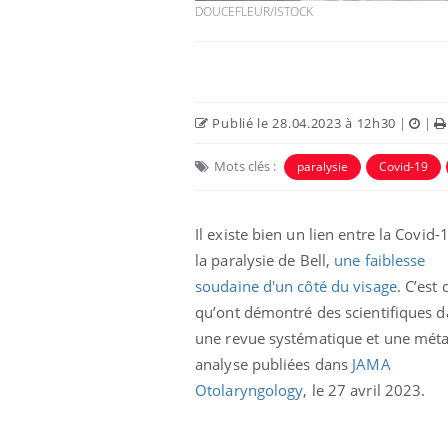
DOUCEFLEUR/ISTOCK
Publié le 28.04.2023 à 12h30
|
|
Mots clés :
paralysie
Covid-19
Il existe bien un lien entre la Covid-
la paralysie de Bell,
une faiblesse
soudaine d'un côté du visage
. C’est 
 pourrait-il
Le smartphone nuit-il à
la propagation du
l'apprentissage de la
qu’ont démontré des scientifiques 
lecture ?
une revue systématique et une méta
analyse publiées dans
JAMA
i manger moins
Mordue par une tique en
Otolaryngology
, le 27 avril 2023.
ines pourrait
vacances, elle reste dans
nt être bénéfique
le coma pendant 42 jours