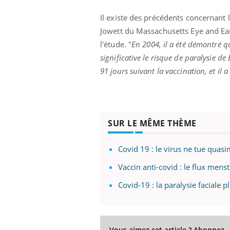
Il existe des précédents concernant l
Jowett du Massachusetts Eye and Ear
l'étude. "
En 2004, il a été démontré 
ale : et si on
Eczéma Chronique des Mains : se
Dia
Youtube
You
ube
Youtube
significative le risque de paralysie de 
préparer pour l’été !
Le 
91 jours suivant la vaccination, et il a
 diabète de type 2
L'été arrive… et avec lui, un tout nouveau
nom
ues chez les
rythme de vie ! Vacances, plage, piscine,
diab
ez les soignants.
soleil, activités en plein air… Nos mains
défi
sont ...
SUR LE MÊME THÈME
Covid 19 : le virus ne tue quas
Vaccin anti-covid : le flux men
Covid-19 : la paralysie faciale 
Vous aimez cet article ? Abonnez-