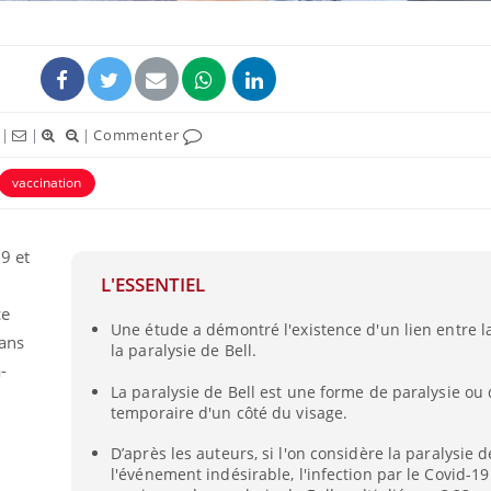
|
|
|
Commenter
vaccination
19 et
L'ESSENTIEL
ce
Légionellose en Suisse :
Bilan pr
Une étude a démontré l'existence d'un lien entre l
quelle est l’origine de la
les kiné
dans
contamination ?
bientôt 
la paralysie de Bell.
-
La paralysie de Bell est une forme de paralysie ou 
temporaire d'un côté du visage.
Allergies alimentaires :
TDAH : q
une nouvelle arme contre
traitem
les réactions sévères
États-Un
D’après les auteurs, si l'on considère la paralysie
l'événement indésirable, l'infection par le Covid-19