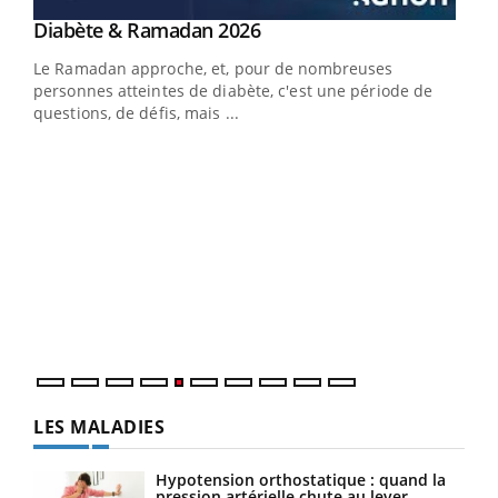
Youtube
Diabète & Ramadan 2026
Youtube
Le Ramadan approche, et, pour de nombreuses
vie !
personnes atteintes de diabète, c'est une période de
…
questions, de défis, mais ...
Un 
You
à l
Un é
mati
numé
LES MALADIES
Hypotension orthostatique : quand la
pression artérielle chute au lever