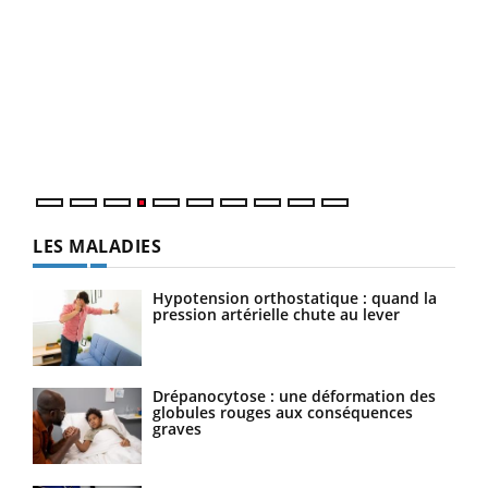
Youtube
Diabète & Ramadan 2026
Un 
Youtube
You
à l
Le Ramadan approche, et, pour de nombreuses
Un é
personnes atteintes de diabète, c'est une période de
mati
questions, de défis, mais ...
numé
LES MALADIES
Hypotension orthostatique : quand la
pression artérielle chute au lever
Drépanocytose : une déformation des
globules rouges aux conséquences
graves