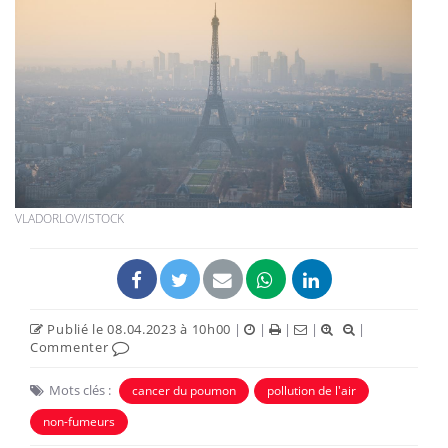
VLADORLOV/ISTOCK
Publié le 08.04.2023 à 10h00
|
|
|
|
|
Commenter
Mots clés :
cancer du poumon
pollution de l'air
non-fumeurs