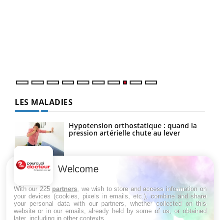
Ecz
You
(3/3
Dans
vous
quot
LES MALADIES
Hypotension orthostatique : quand la
pression artérielle chute au lever
Welcome
Drépanocytose : une déformation des
globules rouges aux conséquences
graves
With our 225
partners
, we wish to store and access information on
your devices (cookies, pixels in emails, etc.), combine and share
your personal data with our partners, whether collected on this
website or in our emails, already held by some of us, or obtained
Maladie de Charcot (Sclérose latérale
later, including in other contexts.