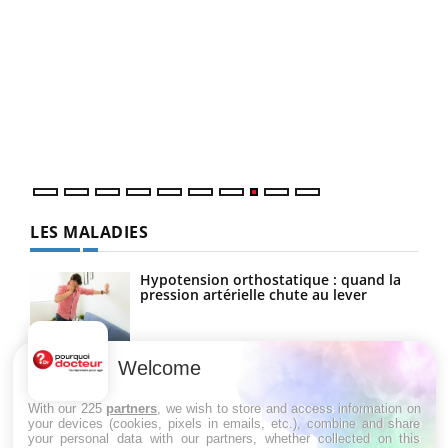
Ecz
You
(3/3
Dans
vous
quot
LES MALADIES
Hypotension orthostatique : quand la
pression artérielle chute au lever
Welcome
Drépanocytose : une déformation des
globules rouges aux conséquences
graves
With our 225
partners
, we wish to store and access information on
your devices (cookies, pixels in emails, etc.), combine and share
your personal data with our partners, whether collected on this