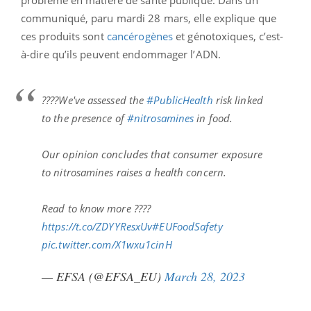
communiqué, paru mardi 28 mars, elle explique que
ces produits sont
cancérogènes
et génotoxiques, c’est-
à-dire qu’ils peuvent endommager l’ADN.
????We've assessed the
#PublicHealth
risk linked
to the presence of
#nitrosamines
in food.
Our opinion concludes that consumer exposure
to nitrosamines raises a health concern.
Read to know more ????
https://t.co/ZDYYResxUv
#EUFoodSafety
pic.twitter.com/X1wxu1cinH
— EFSA (@EFSA_EU)
March 28, 2023