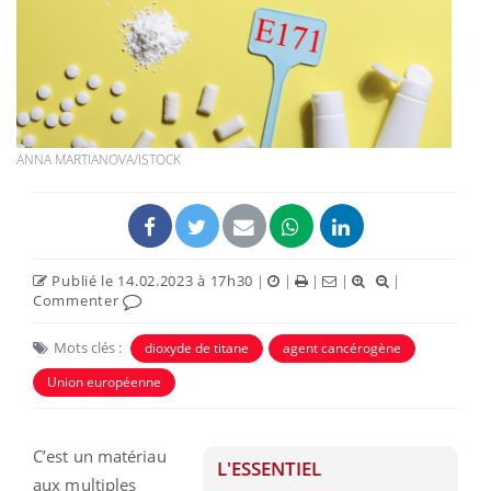
ANNA MARTIANOVA/ISTOCK
Publié le 14.02.2023 à 17h30
|
|
|
|
|
Commenter
Mots clés :
dioxyde de titane
agent cancérogène
Union européenne
C’est un matériau
L'ESSENTIEL
aux multiples