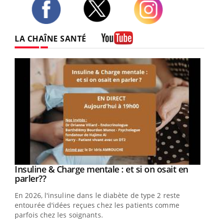
Twitter
Facebook
Instagram
LA CHAÎNE SANTÉ
Youtube
Youtube
Insuline & Charge mentale : et si on osait en
Youtube
Youtube
parler??
En 2026, l'insuline dans le diabète de type 2 reste
entourée d'idées reçues chez les patients comme
parfois chez les soignants.