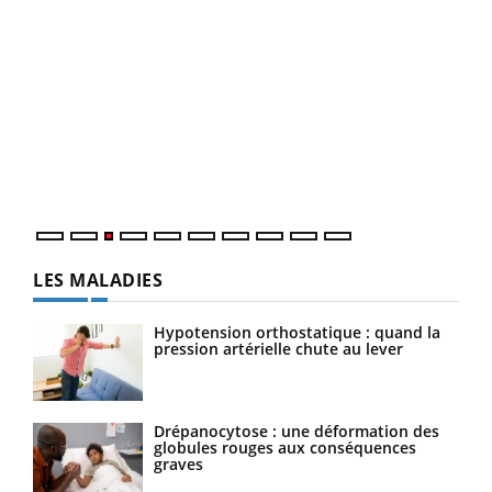
Ecz
You
pour
L'ét
Vaca
Nos 
LES MALADIES
Hypotension orthostatique : quand la
pression artérielle chute au lever
Drépanocytose : une déformation des
globules rouges aux conséquences
graves