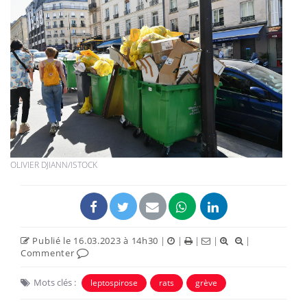
OLIVIER DJIANN/ISTOCK
Publié le 16.03.2023 à 14h30
|
|
|
|
|
Commenter
Mots clés :
leptospirose
rats
grève