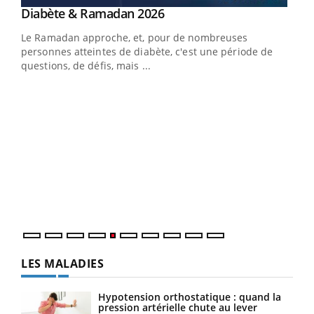
Youtube
Diabète & Ramadan 2026
Un « jumeau numérique » pour faciliter l’accès
Youtube
Youtube
Youtube
à la médecine préventive
Le Ramadan approche, et, pour de nombreuses
Un établissement lié à un groupe mutualiste innove en
personnes atteintes de diabète, c'est une période de
matière de bilan de santé : l'utilisation d'un « jumeau
questions, de défis, mais ...
numérique » permet ...
COU
You
Coup
vous
épis
LES MALADIES
Hypotension orthostatique : quand la
pression artérielle chute au lever