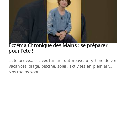
Eczéma Chronique des Mains : se préparer
Youtube
Youtube
pour l’été !
L'été arrive… et avec lui, un tout nouveau rythme de vie !
Vacances, plage, piscine, soleil, activités en plein air…
Nos mains sont ...
Youtube
Diabète & Ramadan 2026
Un 
Youtube
You
à l
Le Ramadan approche, et, pour de nombreuses
Un é
personnes atteintes de diabète, c'est une période de
mati
questions, de défis, mais ...
numé