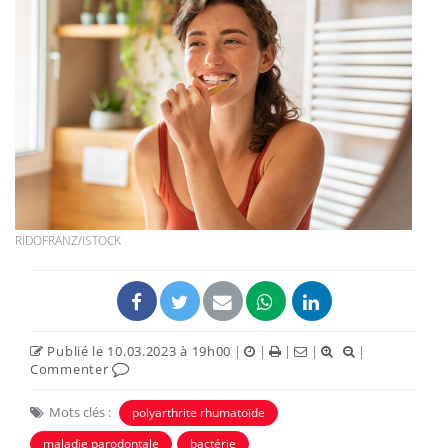
RIDOFRANZ/ISTOCK
Publié le 10.03.2023 à 19h00
|
|
|
|
|
Commenter
Mots clés :
polyarthrite rhumatoïde
maladie parodontale
bactérie