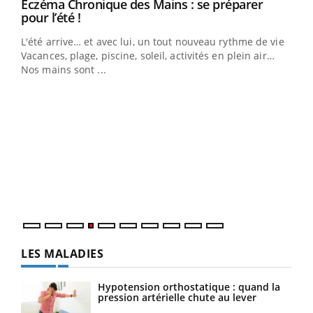
Eczéma Chronique des Mains : se préparer
Youtube
Youtube
pour l’été !
L'été arrive… et avec lui, un tout nouveau rythme de vie !
Vacances, plage, piscine, soleil, activités en plein air…
Nos mains sont ...
Dia
You
Le 
pers
ques
LES MALADIES
Hypotension orthostatique : quand la
pression artérielle chute au lever