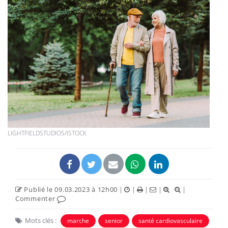
LIGHTFIELDSTUDIOS/ISTOCK
Publié le 09.03.2023 à 12h00
|
|
|
|
|
Commenter
Mots clés :
marche
senior
santé cardiovasculaire