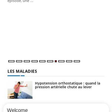
u
épisode, une ...
Qua
You
"Les
trav
DRH 
LES MALADIES
Hypotension orthostatique : quand la
pression artérielle chute au lever
Drépanocytose : une déformation des
globules rouges aux conséquences
Welcome