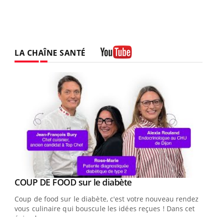
LA CHAÎNE SANTÉ
Youtube
Youtube
cès
COUP DE FOOD sur le diabète
Youtube
Coup de food sur le diabète, c'est votre nouveau rendez-
 en
vous culinaire qui bouscule les idées reçues ! Dans cet