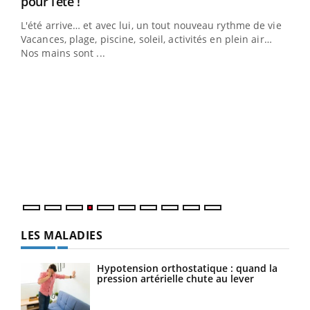
Youtube
pour l’été !
L'été arrive… et avec lui, un tout nouveau rythme de vie !
Vacances, plage, piscine, soleil, activités en plein air…
Nos mains sont ...
Dia
You
Le 
pers
ques
LES MALADIES
Hypotension orthostatique : quand la
pression artérielle chute au lever