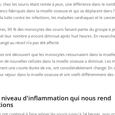
é, chez les souris étant restée à jeun, une différence dans le nom
ancs fabriqués dans la moelle osseuse et qui se déplacent dans 
 lutte contre les infections, les maladies cardiaques et le cancer
res, 90 % des monocytes des souris faisant partie du groupe à j
e et leur nombre a encore diminué après huit heures. En revanch
gé au réveil n’a pas été affecté.
iques ont découvert que les monocytes retournaient dans la moell
ion de nouvelles cellules dans la moelle osseuse a diminué. Les
ent une courte durée de vie, ont considérablement changé. En cla
eur séjour dans la moelle osseuse et ont vieilli différemment de
niveau d'inflammation qui nous rend
tions
ls ont continué à faire jeûner les souris jusqu'à 24 heures, puis o