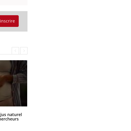
'inscrire
Comment oublier les écrans en
 jus naturel
vacances ?
chercheurs