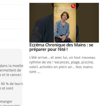
Eczéma Chronique des Mains : se
Youtube
Youtube
préparer pour l’été !
L'été arrive… et avec lui, un tout nouveau
rythme de vie ! Vacances, plage, piscine,
dans la moelle
soleil, activités en plein air… Nos mains
permettent de
sont ...
s et le cancer.
Youtube
Diabète & Ramadan 2026
Un
Youtube
You
fac
, 90 % de leurs
Le Ramadan approche, et, pour de
pr
e et sont
nombreuses personnes atteintes de
Un 
diabète, c'est une période de questions, de
mut
défis, mais ...
à manger
san
es monocytes