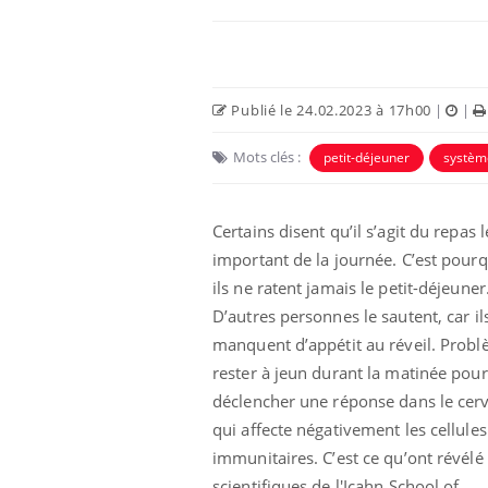
Publié le 24.02.2023 à 17h00
|
|
Mots clés :
petit-déjeuner
systèm
 Mains :
Carence en fer : comprendre pour
Ins
Youtube
You
Youtube
Youtube
prévenir
osa
Certains disent qu’il s’agit du repas l
important de la journée. C’est pour
aciles à aborder...
Fatigue, irritabilité, brouillard mental ou
En 2
poser des
même alopécie… Les symptômes de la
rest
ils ne ratent jamais le petit-déjeuner
'un proche c'est
carence en fer sont multiples ce qui la rend
pat
D’autres personnes le sautent, car il
...
manquent d’appétit au réveil. Probl
rester à jeun durant la matinée pour
déclencher une réponse dans le cer
qui affecte négativement les cellules
immunitaires. C’est ce qu’ont révélé
scientifiques de l'Icahn School of