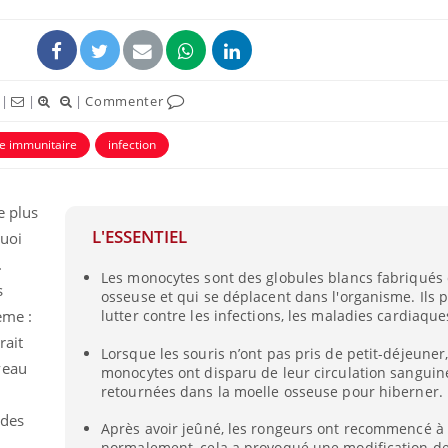
|
|
|
Commenter
e immunitaire
infection
uline & Charge mentale : et si on
tube
Youtube
it en parler??
e plus
L'ESSENTIEL
quoi
026, l'insuline dans le diabète de type 2
e entourée d'idées reçues chez les
.
Les monocytes sont des globules blancs fabriqués 
ients comme parfois chez les soignants.
s
osseuse et qui se déplacent dans l'organisme. Ils 
ème :
lutter contre les infections, les maladies cardiaque
rait
Lorsque les souris n’ont pas pris de petit-déjeuner
veau
monocytes ont disparu de leur circulation sanguin
retournées dans la moelle osseuse pour hiberner.
 des
Après avoir jeûné, les rongeurs ont recommencé 
normalement, cela a provoqué une modification d