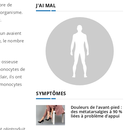
bre de
J'AI MAL
l'organisme.
.
eun avaient
e, le nombre
e osseuse
 monocytes de
ir, ils ont
s monocytes
SYMPTÔMES
Douleurs de l’avant-pied :
des métatarsalgies à 90 %
liées à problème d’appui
nt réintroduit