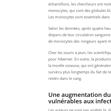
échantillons, les chercheurs ont not
monocytes, qui sont des globules bl
Les monocytes sont essentiels dans la
Selon les données, après quatre heu
disparu de leur circulation sanguin
de monocytes des rongeurs ayant man
Chez les souris à jeun, les scientif
pour hiberner. En outre, la product
la moelle osseuse, qui ont généralem
survécu plus longtemps du fait de l
restés dans le sang.
Une augmentation du 
vulnérables aux infec
Les auteurs ne sont pas arrêtés là, i