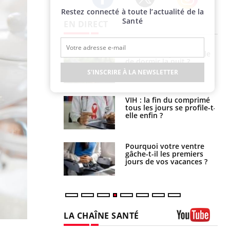
Restez connecté à toute l’actualité de la
Twitter
Facebook
Instagram
Santé
EN DIRECT
La sieste empêche-t-elle
Fortes chaleurs :
de dormir la nuit ?
pourquoi le risque de
noyade grimpe-t-il ?
S'INSCRIRE À LA NEWSLETTER
VIH : la fin du comprimé
Le Viagra pourrait-il
tous les jours se profile-t-
freiner la propagation du
elle enfin ?
cancer ?
Pourquoi votre ventre
Pourquoi manger moins
gâche-t-il les premiers
de protéines pourrait
jours de vos vacances ?
finalement être bénéfique
LA CHAÎNE SANTÉ
Youtube