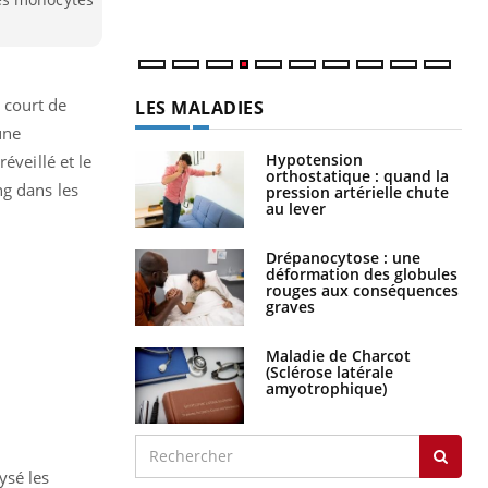
num
 court de
LES MALADIES
une
Hypotension
éveillé et le
orthostatique : quand la
ng dans les
pression artérielle chute
au lever
Drépanocytose : une
déformation des globules
rouges aux conséquences
graves
Maladie de Charcot
(Sclérose latérale
amyotrophique)
ysé les