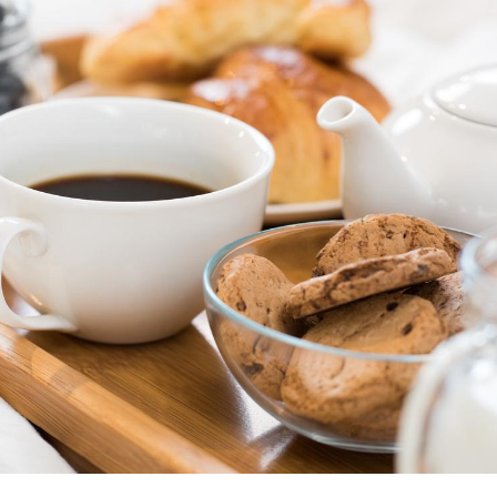
Chikungunya, dengue,
West Nile : que se passe-
t-il dans le sud de la
France ?
Les médicaments GLP-1
protègent-ils aussi les os
?
Cytomégalovirus : ce qui
change dans la prise en
charge des femmes
enceintes