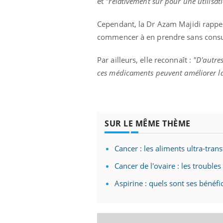
et
"relativement sûr pour une utilisati
Cependant, la Dr Azam Majidi rappell
commencer à en prendre sans consu
Youtube
 Mains : se
Diabète & Ramadan 2026
Un 
Youtube
You
outube
fac
Par ailleurs, elle reconnaît :
"D'autres
Le Ramadan approche, et, pour de
pré
ces médicaments peuvent améliorer la 
un tout nouveau
nombreuses personnes atteintes de
Un 
lage, piscine,
diabète, c'est une période de questions, de
mut
air… Nos mains
défis, mais ...
sant
num
SUR LE MÊME THÈME
Cancer : les aliments ultra-tra
Cancer de l'ovaire : les trouble
Aspirine : quels sont ses bénéfi