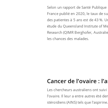
 votre ventre
Pourquoi manger moins
Selon un rapport de Santé Publique
l les premiers
de protéines pourrait
 vos vacances ?
finalement être bénéfique
France publié en 2020, le taux de su
des patientes à 5 ans est de 43 %. U
étude du Queensland Institute of Me
Research (QIMR Berghofer, Australie)
les chances des malades.
Cancer de l’ovaire : l’
Les chercheurs australiens ont suiv
l’ovaire. Il leur a entre autres été 
stéroïdiens (AINS) tels que l'aspirine.