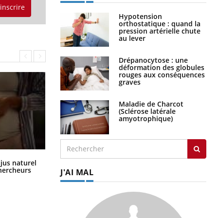
'inscrire
Hypotension
orthostatique : quand la
pression artérielle chute
au lever
Drépanocytose : une
déformation des globules
rouges aux conséquences
graves
Maladie de Charcot
(Sclérose latérale
amyotrophique)
Comment oublier les écrans en
 jus naturel
vacances ?
chercheurs
J'AI MAL