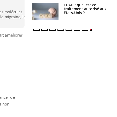
s alimentaires :
TDAH : quel est ce
velle arme contre
traitement autorisé aux
les molécules
tions sévères
États-Unis ?
la migraine, la
ait améliorer
cancer de
es non