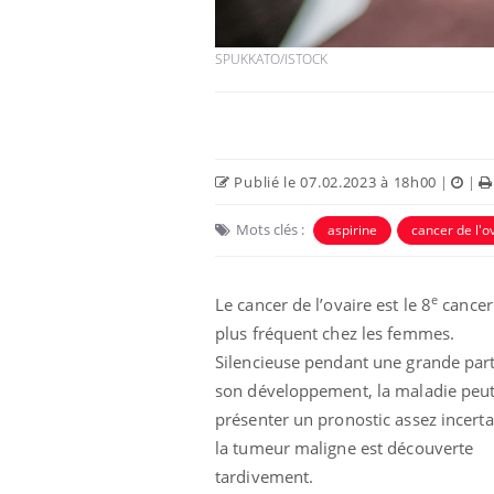
SPUKKATO/ISTOCK
Publié le 07.02.2023 à 18h00
|
|
Mots clés :
aspirine
cancer de l'o
e
Le cancer de l’ovaire est le 8
cancer
e empêche-t-elle
Fortes chaleurs :
 la nuit ?
pourquoi le risque de
plus fréquent chez les femmes.
noyade grimpe-t-il ?
Silencieuse pendant une grande part
son développement, la maladie peu
 fin du comprimé
Le Viagra pourrait-il
présenter un pronostic assez incerta
jours se profile-t-
freiner la propagation du
la tumeur maligne est découverte
n ?
cancer ?
tardivement.