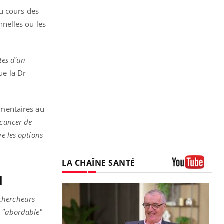
u cours des
nelles ou les
tes d'un
ue la Dr
émentaires au
 cancer de
e les options
LA CHAÎNE SANTÉ
Youtube
l
 chercheurs
t
"abordable"