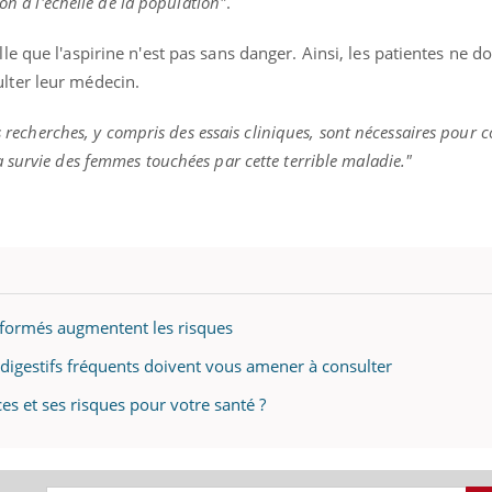
on à l'échelle de la population"
.
e que l'aspirine n'est pas sans danger. Ainsi, les patientes ne d
lter leur médecin.
« jumeau numérique » pour
COUP DE FOOD sur le
tube
Youtube
iliter l’accès à la médecine
 recherches, y compris des essais cliniques, sont nécessaires pour c
Youtube
Coup de food sur le diabèt
ventive
survie des femmes touchées par cette terrible maladie."
nouveau rendez-vous culi
établissement lié à un groupe
bouscule les idées reçues
ualiste innove en matière de bilan de
épisode, une ...
é : l'utilisation d'un « jumeau
érique » permet ...
nsformés augmentent les risques
s digestifs fréquents doivent vous amener à consulter
ces et ses risques pour votre santé ?