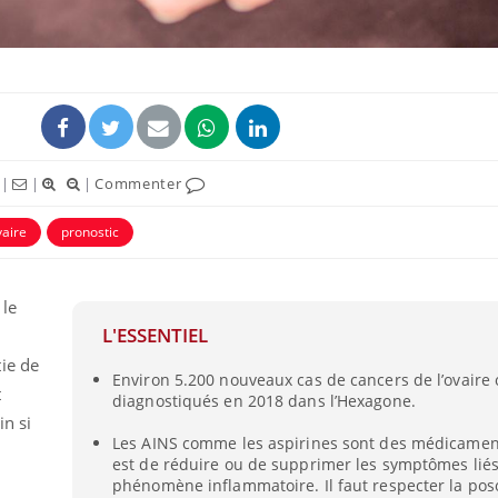
|
|
|
Commenter
vaire
pronostic
 le
Grossesse et chaleur : ce
Mordue 
L'ESSENTIEL
que dit la science
barracud
secouru
ie de
réflexe 
Environ 5.200 nouveaux cas de cancers de l’ovaire 
t
diagnostiqués en 2018 dans l’Hexagone.
Le smartphone nuit-il à
Légionel
in si
l'apprentissage de la
quelle e
Les AINS comme les aspirines sont des médicament
lecture ?
contami
est de réduire ou de supprimer les symptômes lié
phénomène inflammatoire. Il faut respecter la poso