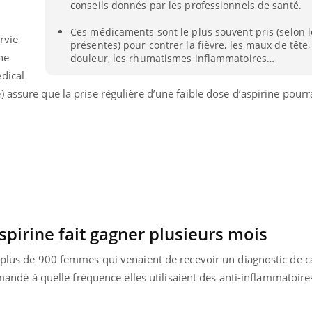
conseils donnés par les professionnels de santé.
Mordue par une tique en
Allergie
vacances, elle reste dans
une nou
Ces médicaments sont le plus souvent pris (selon 
le coma pendant 42 jours
les réac
rvie
présentes) pour contrer la fièvre, les maux de tête, 
ne
douleur, les rhumatismes inflammatoires…
dical
 assure que la prise régulière d’une faible dose d’aspirine pourr
aspirine fait gagner plusieurs mois
i plus de 900 femmes qui venaient de recevoir un diagnostic de 
demandé à quelle fréquence elles utilisaient des anti-inflammatoir