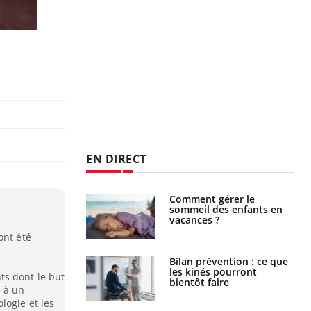
EN DIRECT
par un
Comment gérer le
a, une petite fille
sommeil des enfants en
e grâce à un
vacances ?
essentiel
ont été
lose en Suisse :
Bilan prévention : ce que
st l’origine de la
les kinés pourront
s dont le but
nation ?
bientôt faire
s à un
logie et les