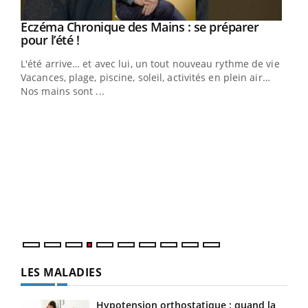
Eczéma Chronique des Mains : se préparer
Youtube
Youtube
pour l’été !
L'été arrive… et avec lui, un tout nouveau rythme de vie !
Vacances, plage, piscine, soleil, activités en plein air…
Nos mains sont ...
Dia
You
Le 
pers
ques
LES MALADIES
Hypotension orthostatique : quand la