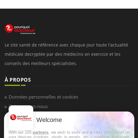
Le site santé de référence avec chaque jour toute l'actualité
médicale decryptée par des médecins en exercice et les
conseils des meilleurs spécialistes.
À PROPOS
Données personnelles et cookies
Qui sommes-nous
Conditions d'utilisation
Welcome
Plan du site
With our 225
partners
, we wish to store and access information on
Mentions Légales
your devices (cookies, pixels in emails, etc.), combine and share