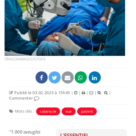
DRAGONIMAGES/ISTOCK
Publié le 03.02.2023 à 15h45
|
|
|
|
|
Commenter
Mots clés :
cataracte
vue
patient
"1 000 aveugles
L'ESSENTIEL