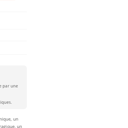
se par une
giques.
émique, un
rragique, un