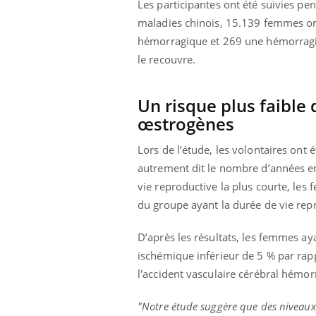
Les participantes ont été suivies pe
ez les soignants.
soleil, activités en plein air… Nos mains
défi
sont ...
maladies chinois, 15.139 femmes on
hémorragique et 269 une hémorragie
le recouvre.
Un risque plus faible
œstrogènes
Lors de l’étude, les volontaires ont
autrement dit le nombre d’années en
vie reproductive la plus courte, les
du groupe ayant la durée de vie rep
D’après les résultats, les femmes ay
ischémique inférieur de 5 % par rap
l'accident vasculaire cérébral hémor
"Notre étude suggère que des niveaux