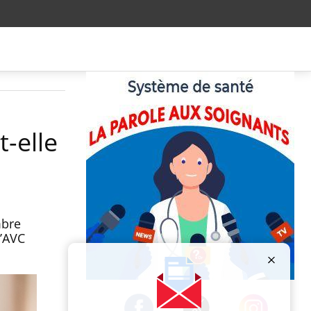
t-elle
mbre
d’AVC
Publicité