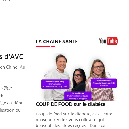
LA CHAÎNE SANTÉ
Youtube
s d’AVC
 en Chine. Au
s (âge,
e,
 âge au début
Youtube
ue » pour
COUP DE FOOD sur le diabète
Youtube
médecine
lisation ou
Coup de food sur le diabète, c'est votre
nouveau rendez-vous culinaire qui
n groupe
bouscule les idées reçues ! Dans cet