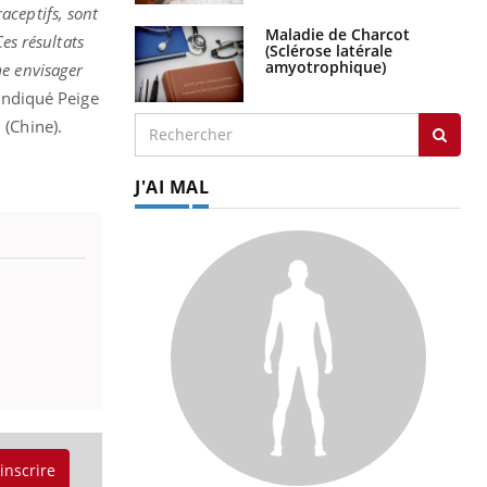
aceptifs, sont
Maladie de Charcot
es résultats
(Sclérose latérale
amyotrophique)
me envisager
 indiqué Peige
 (Chine).
J'AI MAL
'inscrire