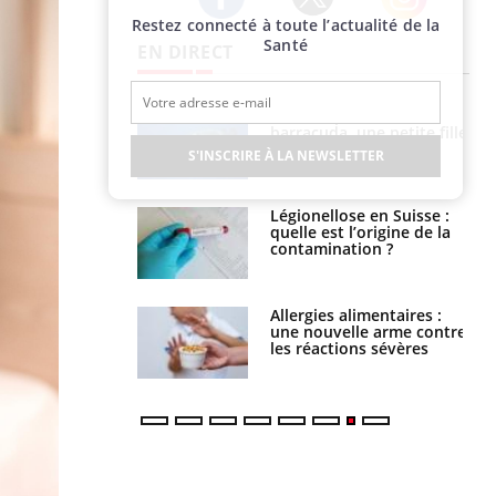
Restez connecté à toute l’actualité de la
Twitter
Facebook
Instagram
Santé
EN DIRECT
e et chaleur : ce
Mordue par un
la science
barracuda, une petite fille
secourue grâce à un
S'INSCRIRE À LA NEWSLETTER
réflexe essentiel
phone nuit-il à
Légionellose en Suisse :
tissage de la
quelle est l’origine de la
?
contamination ?
par une tique en
Allergies alimentaires :
, elle reste dans
une nouvelle arme contre
 pendant 42 jours
les réactions sévères