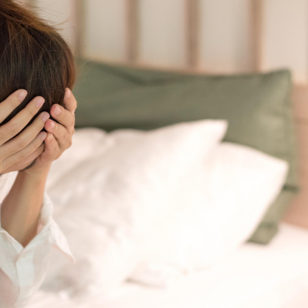
Fortes chaleurs :
Grossess
pourquoi le risque de
que dit 
noyade grimpe-t-il ?
Le Viagra pourrait-il
Le smart
freiner la propagation du
l'appren
cancer ?
lecture 
Pourquoi manger moins
Mordue 
de protéines pourrait
vacances
finalement être bénéfique
le coma