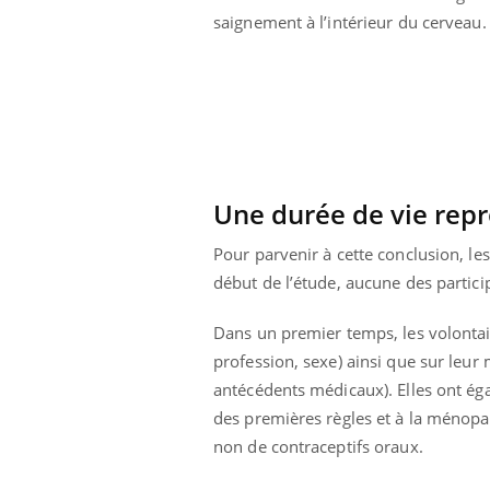
saignement à l’intérieur du cerveau.
Une durée de vie repr
Pour parvenir à cette conclusion, l
début de l’étude, aucune des particip
Dans un premier temps, les volontai
profession, sexe) ainsi que sur leur
antécédents médicaux). Elles ont ég
ale : et si on
Eczéma Chronique des Mains : se
Dia
Youtube
You
ube
Youtube
préparer pour l’été !
des premières règles et à la ménopau
Le 
non de contraceptifs oraux.
 diabète de type 2
L'été arrive… et avec lui, un tout nouveau
nom
ues chez les
rythme de vie ! Vacances, plage, piscine,
diab