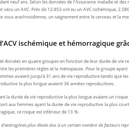
ndant neuf ans. Selon les données de l’Assurance maladie et des r
mutualiste innove en mat
s, mais ...
santé : l'utilisation d'un 
t vécu un AVC. Près de 12.853 ont eu un AVC ischémique, 2.58
numérique » permet ...
 sous arachnoïdienne, un saignement entre le cerveau et la m
 d’ACV ischémique et hémorragique grâ
 été divisées en quatre groupes en fonction de leur durée de vie r
tre les premières règles et la ménopause. Pour le groupe ayant 
 femmes avaient jusqu’à 31 ans de vie reproductive tandis que les
roductive la plus longue avaient 36 années reproductives.
ant la durée de vie reproductive la plus longue avaient un risque
port aux femmes ayant la durée de vie reproductive la plus cour
ragique, ce risque est inférieur de 13 %.
 d'œstrogènes plus élevés dus à un certain nombre de facteurs repr