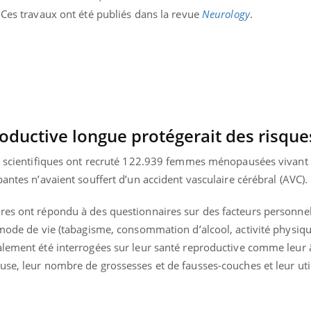
 Ces travaux ont été publiés dans la revue
Neurology
.
oductive longue protégerait des risque
es scientifiques ont recruté 122.939 femmes ménopausées vivant
antes n’avaient souffert d’un accident vasculaire cérébral (AVC).
res ont répondu à des questionnaires sur des facteurs personnel
 mode de vie (tabagisme, consommation d’alcool, activité physiqu
alement été interrogées sur leur santé reproductive comme leur
Youtube
bète & Ramadan 2026
Un « jumeau numériq
tube
Youtube
faciliter l’accès à la 
se, leur nombre de grossesses et de fausses-couches et leur uti
Ramadan approche, et, pour de
Youtube
préventive
breuses personnes atteintes de
Un établissement lié à u
ète, c'est une période de questions, de