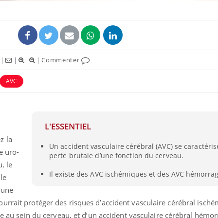
|
|
|
Commenter
AVC
L'ESSENTIEL
z la
Un accident vasculaire cérébral (AVC) se caractéri
e uro-
perte brutale d’une fonction du cerveau.
, le
Il existe des AVC ischémiques et des AVC hémorra
le
 une
urrait protéger des risques d’accident vasculaire cérébral isch
ine au sein du cerveau, et d’un accident vasculaire cérébral hémo