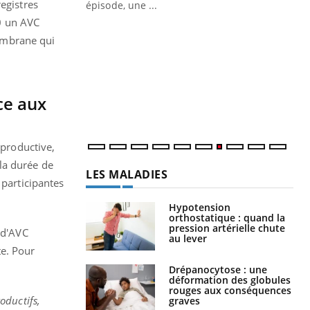
egistres
ière de bilan de
épisode, une ...
« jumeau
0 un AVC
Qu
You
embrane qui
êtr
"Le
qua
Doc
ce aux
dir
eproductive,
la durée de
LES MALADIES
 participantes
Hypotension
orthostatique : quand la
pression artérielle chute
 d'AVC
au lever
te. Pour
Drépanocytose : une
déformation des globules
rouges aux conséquences
oductifs,
graves