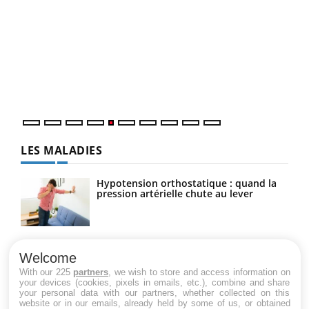
Un « jumeau numérique » pour faciliter l’accès
COU
Youtube
You
Youtube
à la médecine préventive
Coup
Un établissement lié à un groupe mutualiste innove en
vous
matière de bilan de santé : l'utilisation d'un « jumeau
épis
numérique » permet ...
LES MALADIES
Hypotension orthostatique : quand la
pression artérielle chute au lever
Drépanocytose : une déformation des
globules rouges aux conséquences
Welcome
graves
With our 225
partners
, we wish to store and access information on
your devices (cookies, pixels in emails, etc.), combine and share
your personal data with our partners, whether collected on this
website or in our emails, already held by some of us, or obtained
Maladie de Charcot (Sclérose latérale