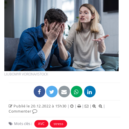
LIUBOMYR VORONA/ISTOCK
Publié le 20.12.2022 à 15h30
|
|
|
|
|
Commenter
Mots clés :
AVC
stress