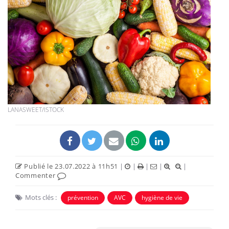
LANASWEET/ISTOCK
Publié le 23.07.2022 à 11h51
|
|
|
|
|
Commenter
Mots clés :
prévention
AVC
hygiène de vie