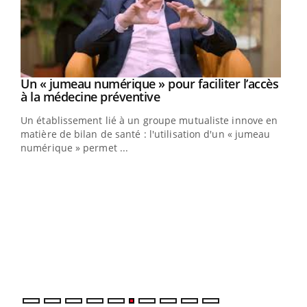
Youtube
Un « jumeau numérique » pour faciliter l’accès
COUP DE FOOD sur le diabète
Youtube
Youtube
Youtube
à la médecine préventive
Coup de food sur le diabète, c'est votre nouveau rendez-
Un établissement lié à un groupe mutualiste innove en
vous culinaire qui bouscule les idées reçues ! Dans cet
matière de bilan de santé : l'utilisation d'un « jumeau
épisode, une ...
numérique » permet ...
Qua
You
"Les
trav
DRH 