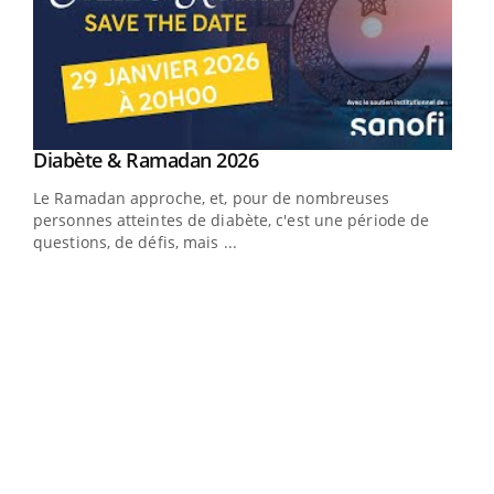
Youtube
Diabète & Ramadan 2026
Youtube
Le Ramadan approche, et, pour de nombreuses
vie !
personnes atteintes de diabète, c'est une période de
…
questions, de défis, mais ...
Un 
You
à l
Un é
mati
numé