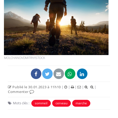
MOLCHANOVDMITRY/ISTOCK
Publié le 30.01.2023 à 11h10
|
|
|
|
|
Commenter
Mots clés :
sommeil
cerveau
marche