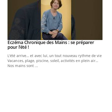
Eczéma Chronique des Mains : se préparer
Youtube
Youtube
pour l’été !
L'été arrive… et avec lui, un tout nouveau rythme de vie !
Vacances, plage, piscine, soleil, activités en plein air…
Nos mains sont ...
Dia
You
Le 
pers
ques