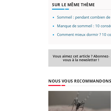
SUR LE MÊME THÈME
Sommeil : pendant combien de 
Eczéma Chronique des Mains :
Car
Youtube
You
Manque de sommeil : 10 conséq
Youtube
expliquer ma maladie
pré
Comment mieux dormir ? 10 con
Il y a des sujets qui sont faciles à aborder...
Fati
d'autres non ! D'un côté, poser des
mêm
questions sur la maladie d'un proche c'est
care
montrer ...
...
Vous aimez cet article ? Abonnez-
vous à la newsletter !
NOUS VOUS RECOMMANDON