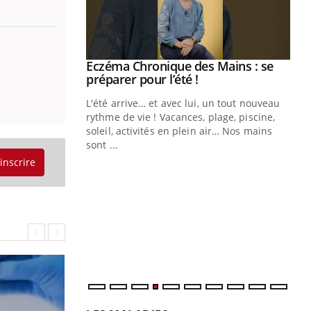
ale : et si on
Eczéma Chronique des Mains : se
Youtube
ube
Youtube
préparer pour l’été !
e diabète de type 2
L'été arrive… et avec lui, un tout nouveau
çues chez les
rythme de vie ! Vacances, plage, piscine,
ez les soignants.
soleil, activités en plein air… Nos mains
sont ...
Di
You
'inscrire
Le 
nom
dia
défi