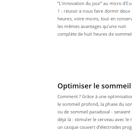
“L’innovation du jour” au micro d’
Eu
Cytomégalovirus : ce qui
change dans la prise en
1
: réussir à nous faire dormir deux
charge des femmes
heures, voire moins, tout en conser
enceintes
les mêmes avantages qu’une nuit
complète de huit heures de sommeil
Optimiser le sommeil 
Comment ? Grâce à une optimisation
le sommeil profond, la phase du som
ou de sommeil paradoxal - seraient 
déjà là : stimuler le cerveau avec 
un casque couvert d’électrodes progr