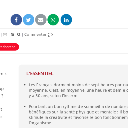
|
|
|
Commenter
recherche
L'ESSENTIEL
mir.
La sieste empêche-t-elle
Fortes c
Les Français dorment moins de sept heures par nu
de dormir la nuit ?
pourquo
up
moyenne. C'est, en moyenne, une heure et demie d
noyade g
 ?
y a 50 ans, selon l’Inserm.
Pourtant, un bon rythme de sommeil a de nombreu
VIH : la fin du comprimé
Le Viagr
nt
tous les jours se profile-t-
freiner 
bénéfiques sur la santé physique et mentale : il bo
elle enfin ?
cancer ?
ar
stimule la créativité et favorise le bon fonctionne
l’organisme.