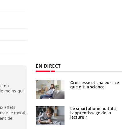
EN DIRECT
haleurs :
Grossesse et chaleur : ce
it en
i le risque de
que dit la science
e moins qu’il
rimpe-t-il ?
x effets
a pourrait-il
Le smartphone nuit-il à
la propagation du
l'apprentissage de la
oste le moral,
lecture ?
ment de