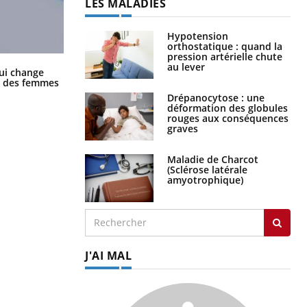
LES MALADIES
Hypotension
orthostatique : quand la
pression artérielle chute
au lever
La sieste empêche-t-elle de dormir
ui change
la nuit ?
ge des femmes
Drépanocytose : une
déformation des globules
rouges aux conséquences
graves
Maladie de Charcot
(Sclérose latérale
amyotrophique)
J'AI MAL