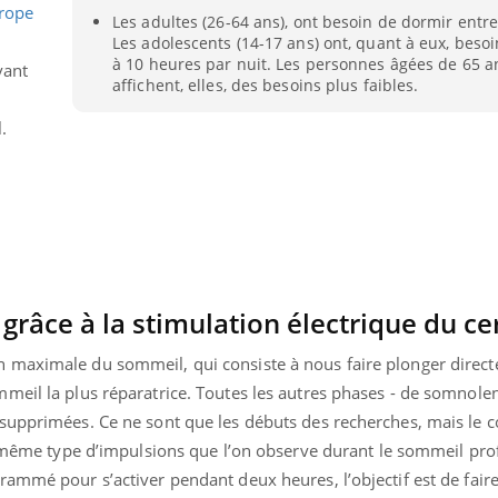
rope
Pourquoi votre ventre
Pourquo
Les adultes (26-64 ans), ont besoin de dormir entre
gâche-t-il les premiers
de prot
Les adolescents (14-17 ans) ont, quant à eux, beso
jours de vos vacances ?
finalem
à 10 heures par nuit. Les personnes âgées de 65 a
vant
affichent, elles, des besoins plus faibles.
.
grâce à la stimulation électrique du c
 maximale du sommeil, qui consiste à nous faire plonger direc
meil la plus réparatrice. Toutes les autres phases - de somnolen
supprimées. Ce ne sont que les débuts des recherches, mais le c
le même type d’impulsions que l’on observe durant le sommeil pro
ammé pour s’activer pendant deux heures, l’objectif est de faire