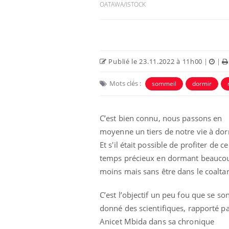
OATAWA/ISTOCK
Publié le 23.11.2022 à 11h00
|
|
Mots clés :
sommeil
dormir
C’est bien connu, nous passons en
moyenne un tiers de notre vie à dor
Et s'il était possible de profiter de ce
Chikungunya, dengue,
West Nile : que se passe-
temps précieux en dormant beauco
t-il dans le sud de la
France ?
moins mais sans être dans le coaltar
Les médicaments GLP-1
C’est l’objectif un peu fou que se so
protègent-ils aussi les os
?
donné des scientifiques, rapporté p
Anicet Mbida dans sa chronique