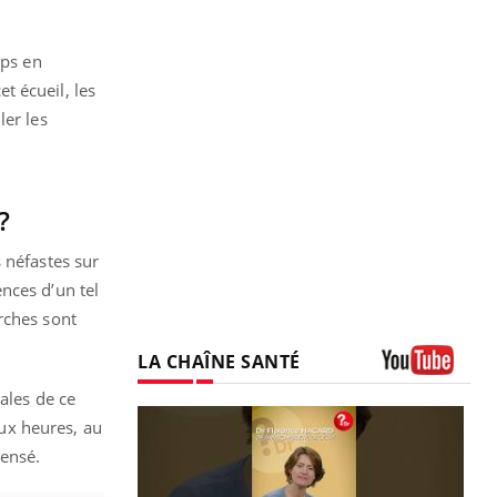
rps en
t écueil, les
ler les
?
 néfastes sur
nces d’un tel
rches sont
LA CHAÎNE SANTÉ
Youtube
ales de ce
ux heures, au
pensé.