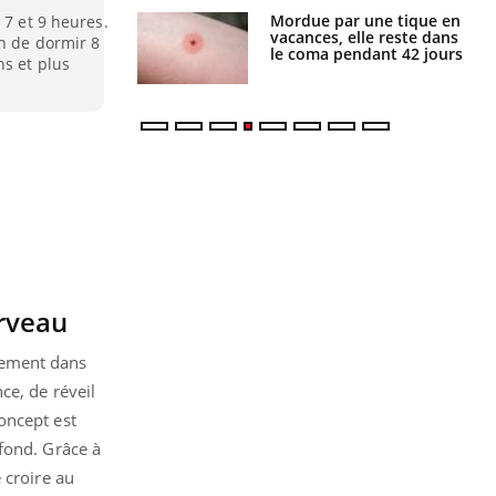
i manger moins
Mordue par une tique en
 7 et 9 heures.
éines pourrait
vacances, elle reste dans
in de dormir 8
ent être bénéfique
le coma pendant 42 jours
ns et plus
erveau
tement dans
ce, de réveil
oncept est
fond. Grâce à
 croire au