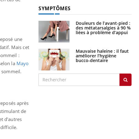
SYMPTÔMES
Douleurs de l’avant-pied :
des métatarsalgies à 90 %
liées à problème d’appui
 reposé une
atif. Mais cet
Mauvaise haleine : il faut
sommeil :
améliorer l’hygiène
bucco-dentaire
selon la
Mayo
e sommeil.
 reposés après
stimulant de
t d'autres
ifficile.