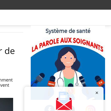
r de
amment
uvent
Publicité