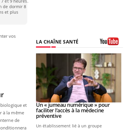
 7 et 9 heures.
in de dormir 8
ns et plus
nter vos
LA CHAÎNE SANTÉ
Youtube
ur
Youtube
2026
Un « jumeau numérique » pour
Youtube
 biologique et
faciliter l’accès à la médecine
er à la même
 pour de
Youtube
préventive
nterne de
teintes de
Un établissement lié à un groupe
e de questions, de
conditionnera