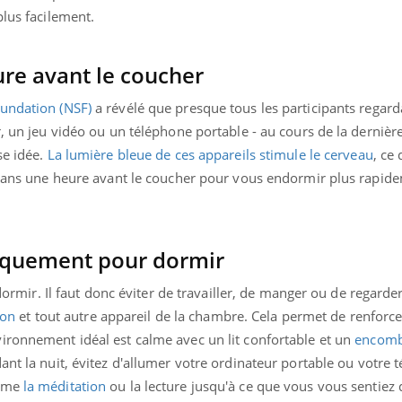
il, activités en plein air… Nos mains
défis, mais ...
plus facilement.
 ...
ure avant le coucher
oundation (NSF)
a révélé que presque tous les participants regard
r, un jeu vidéo ou un téléphone portable - au cours de la dernièr
se idée.
La lumière bleue de ces appareils stimule le cerveau
, ce 
écrans une heure avant le coucher pour vous endormir plus rapid
uniquement pour dormir
e dormir. Il faut donc éviter de travailler, de manger ou de regard
ion
et tout autre appareil de la chambre. Cela permet de renforcer
ironnement idéal est calme avec un lit confortable et un
encom
ant la nuit, évitez d'allumer votre ordinateur portable ou votre t
omme
la méditation
ou la lecture jusqu'à ce que vous vous sentiez