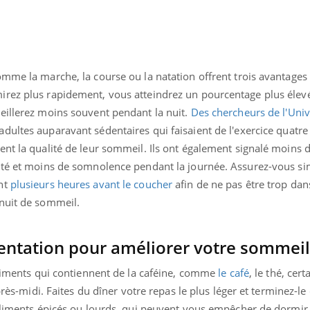
omme la marche, la course ou la natation offrent trois avantages
irez plus rapidement, vous atteindrez un pourcentage plus éle
eillerez moins souvent pendant la nuit.
Des chercheurs de l'Univ
dultes auparavant sédentaires qui faisaient de l'exercice quatre 
ent la qualité de leur sommeil. Ils ont également signalé moins 
lité et moins de somnolence pendant la journée. Assurez-vous s
nt
plusieurs heures avant le coucher
afin de ne pas être trop dan
nuit de sommeil.
mentation pour améliorer votre sommeil
aliments qui contiennent de la caféine, comme
le café
, le thé, cer
après-midi. Faites du dîner votre repas le plus léger et terminez-l
 aliments épicés ou lourds, qui peuvent vous empêcher de dormir