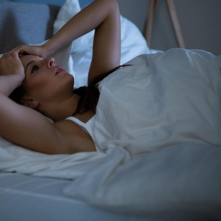
VIH : la fin du comprimé
Le Viagr
tous les jours se profile-t-
freiner 
elle enfin ?
cancer ?
Pourquoi votre ventre
Pourquo
gâche-t-il les premiers
de prot
jours de vos vacances ?
finalem
Fortes chaleurs :
Grossess
pourquoi le risque de
que dit 
noyade grimpe-t-il ?