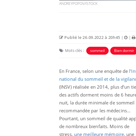
ANDREYPOPOV/ISTOCK
Publié le 26.09.2022 à 20h45
|
|
Mots clés :
sommeil
Bien dormir
En France, selon une enquête de
l’In
national du sommeil et de la vigilan
(INSV) réalisée en 2014, plus d’un ti
des actifs dorment moins de 6 heur
nuit, la durée minimale de sommeil
recommandée par les médecins…
Pourtant, un sommeil de qualité ap
de nombreux bienfaits. Moins de
stress,
une meilleure mémoire
, une