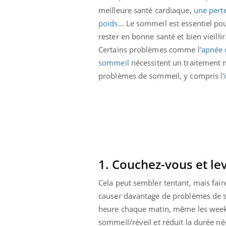
meilleure santé cardiaque,
une pert
poids
… Le sommeil est essentiel po
rester en bonne santé et bien vieillir
Certains problèmes comme
l'apnée
sommeil
nécessitent un traitement 
problèmes de sommeil, y compris
l
1. Couchez-vous et l
prendre pour
Insuline & Charge mentale : et si on
Ecz
Youtube
You
Cela peut sembler tentant, mais fair
Youtube
osait en parler??
pré
causer davantage de problèmes de so
heure chaque matin, même les week-e
llard mental ou
En 2026, l'insuline dans le diabète de type 2
L'ét
tômes de la
reste entourée d'idées reçues chez les
ryth
sommeil/réveil et réduit la durée n