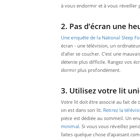
les ce qui la rend
patients comme parfois chez les soignants.
sole
à vous endormir et à vous réveiller 
sont
2. Pas d’écran une he
Une enquête de la National Sleep F
écran - une télévision, un ordinateu
d'aller se coucher. C'est une mauvai
détente plus difficile. Rangez vos 
dormir plus profondément.
3. Utilisez votre lit 
Votre lit doit être associé au fait d
on est dans son lit.
Retirez la télévis
pièce est dédiée au sommeil. Un env
minimal
. Si vous vous réveillez pend
faites quelque chose d'apaisant c