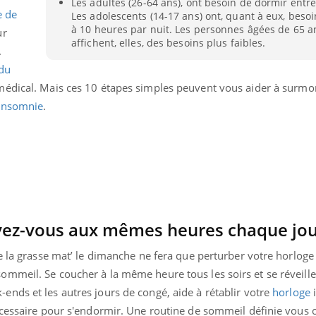
Les adultes (26-64 ans), ont besoin de dormir entre
e de
Les adolescents (14-17 ans) ont, quant à eux, beso
à 10 heures par nuit. Les personnes âgées de 65 a
ur
affichent, elles, des besoins plus faibles.
.
 du
médical. Mais ces 10 étapes simples peuvent vous aider à surmo
'insomnie
.
evez-vous aux mêmes heures chaque jo
éma Chronique des Mains : se
Diabète & Ramadan 
tube
Youtube
e la grasse mat’ le dimanche ne fera que perturber votre horloge
Youtube
parer pour l’été !
mmeil. Se coucher à la même heure tous les soirs et se réveill
Le Ramadan approche, et,
nds et les autres jours de congé, aide à rétablir votre
horloge
i
é arrive… et avec lui, un tout nouveau
nombreuses personnes at
me de vie ! Vacances, plage, piscine,
diabète, c'est une périod
écessaire pour s'endormir. Une routine de sommeil définie vous 