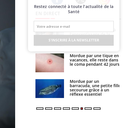
Restez connecté à toute l’actualité de la
Twitter
Facebook
Instagram
Santé
EN DIRECT
a pourrait-il
Le smartphone nuit-il à
la propagation du
l'apprentissage de la
lecture ?
S'INSCRIRE À LA NEWSLETTER
i manger moins
Mordue par une tique en
éines pourrait
vacances, elle reste dans
ent être bénéfique
le coma pendant 42 jours
e et chaleur : ce
Mordue par un
la science
barracuda, une petite fille
secourue grâce à un
réflexe essentiel