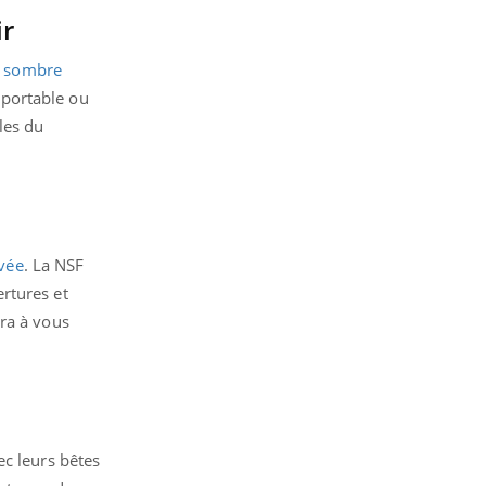
ir
s sombre
 portable ou
les du
vée
. La NSF
rtures et
era à vous
ec leurs bêtes