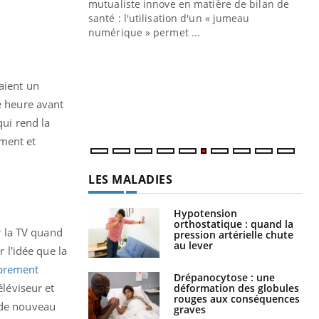
mutualiste innove en matière de bilan de
santé : l'utilisation d'un « jumeau
CO
You
numérique » permet ...
Cou
nou
bou
aient un
épi
e heure avant
qui rend la
ement et
LES MALADIES
Hypotension
orthostatique : quand la
er la TV quand
pression artérielle chute
au lever
 l'idée que la
brement
Drépanocytose : une
éléviseur et
déformation des globules
rouges aux conséquences
 de nouveau
graves