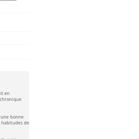
it en
 chronique
r une bonne
s habitudes de