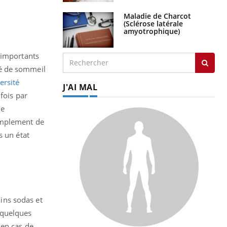
Maladie de Charcot
(Sclérose latérale
amyotrophique)
 importants
vé de sommeil
ersité
J'AI MAL
fois par
de
implement de
s un état
tains sodas et
e quelques
 en cas de