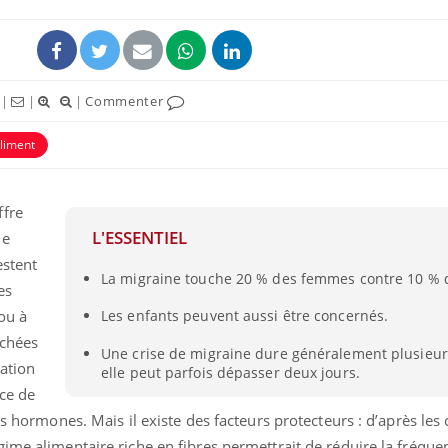
|
|
|
Commenter
liment
ffre
L'ESSENTIEL
de
estent
La migraine touche 20 % des femmes contre 10 %
Grossesse et chaleur : ce
es
que dit la science
ou à
Les enfants peuvent aussi être concernés.
nchées
Une crise de migraine dure généralement plusieur
ation
elle peut parfois dépasser deux jours.
Le smartphone nuit-il à
l'apprentissage de la
ce de
lecture ?
es hormones. Mais il existe des facteurs protecteurs : d’après les
ime alimentaire riche en fibres permettrait de réduire la fréque