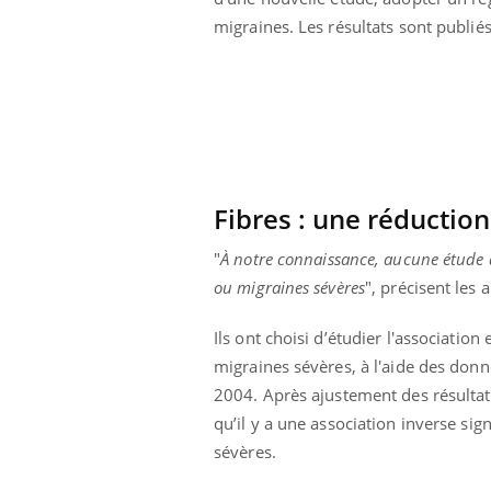
 votre ventre
Pourquoi manger moins
migraines. Les résultats sont publié
l les premiers
de protéines pourrait
 vos vacances ?
finalement être bénéfique
Fibres : une réductio
"
À notre connaissance, aucune étude an
ou migraines sévères
", précisent les
Ils ont choisi d’étudier l'associatio
migraines sévères, à l'aide des donn
2004. Après ajustement des résultats
qu’il y a une association inverse sig
sévères.