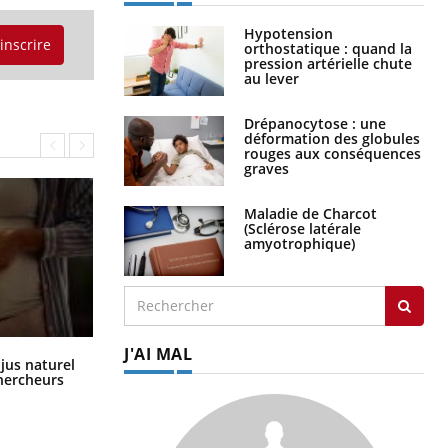
Hypotension
'inscrire
orthostatique : quand la
pression artérielle chute
au lever
Drépanocytose : une
déformation des globules
rouges aux conséquences
graves
Maladie de Charcot
(Sclérose latérale
amyotrophique)
J'AI MAL
Comment oublier les écrans en
 jus naturel
vacances ?
chercheurs