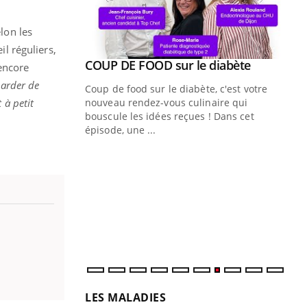
lon les
 réguliers,
Youtube
COUP DE FOOD sur le diabète
Youtube
 encore
garder de
Coup de food sur le diabète, c'est votre
 à petit
nouveau rendez-vous culinaire qui
bouscule les idées reçues ! Dans cet
épisode, une ...
Quand l’entreprise mise sur le bien
Ec
Youtube
You
Youtube
être global
quo
"Les rendez-vous de la santé et de la
Dan
qualité de vie au travail" de Pourquoi
der
Docteur reçoivent Régis Blugeon, DRH et
com
directeur ...
et é
LES MALADIES