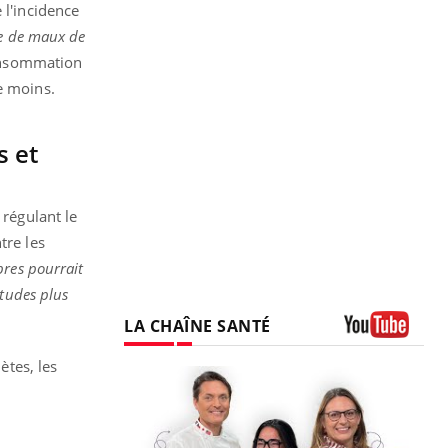
 l'incidence
ce de maux de
consommation
e moins.
s et
 régulant le
tre les
bres pourrait
tudes plus
LA CHAÎNE SANTÉ
Youtube
ètes, les