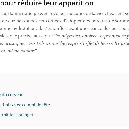
 pour réduire leur apparition
rs de la migraine peuvent évoluer au cours de la vie, et varient se
e aux personnes concernées d’adopter des horaires de sommeil
« jumeau numérique » pour
tube
 bonne hydratation, de s’échauffer avant une séance de sport ou
iliter l’accès à la médecine
 Mais elle précise aussi que "
les migraineux doivent cependant se 
Youtube
ventive
 drastiques : une telle démarche risque en effet de les rendre petit
établissement lié à un groupe
ment, même minime"
.
ualiste innove en matière de bilan de
é : l'utilisation d'un « jumeau
érique » permet ...
e du cerveau
 finir avec ce mal de tête
rrait les soulager