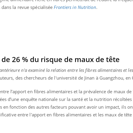
Mordue par une tique en
s dans la revue spécialisée
Frontiers in Nutrition
.
vacances, elle reste dans
le coma pendant 42 jours
n de 26 % du risque de maux de tête
térieure n'a examiné la relation entre les fibres alimentaires et le
 auteurs, des chercheurs de l'université de Jinan à Guangzhou, en 
n entre l’apport en fibres alimentaires et la prévalence de maux de
ées d’une enquête nationale sur la santé et la nutrition récoltée
 en fonction des autres facteurs pouvant avoir un impact, ils on
nificative entre l'apport en fibres alimentaires et les maux de têt