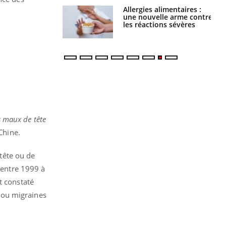
Allergies alimentaires :
TDAH : quel est ce
une nouvelle arme contre
traitement autorisé aux
les réactions sévères
États-Unis ?
s maux de tête
Chine.
 tête ou de
s entre 1999 à
t constaté
e ou migraines