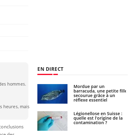
EN DIRECT
 des hommes.
Mordue par un
Comment gérer le
barracuda, une petite fille
sommeil des enfants en
secourue grâce à un
vacances ?
réflexe essentiel
s heures, mais
Légionellose en Suisse :
Bilan prévention : ce que
quelle est l’origine de la
les kinés pourront
contamination ?
bientôt faire
 conclusions
nce des