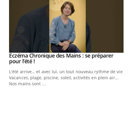
Eczéma Chronique des Mains : se préparer
Youtube
Youtube
pour l’été !
L'été arrive… et avec lui, un tout nouveau rythme de vie !
Vacances, plage, piscine, soleil, activités en plein air…
Nos mains sont ...
Dia
You
Le 
pers
ques