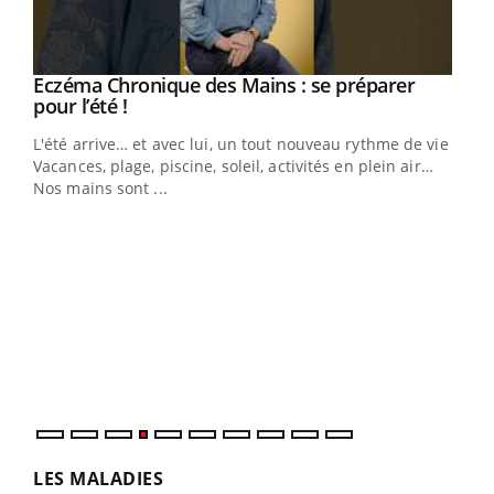
Eczéma Chronique des Mains : se préparer
Youtube
Youtube
pour l’été !
L'été arrive… et avec lui, un tout nouveau rythme de vie !
Vacances, plage, piscine, soleil, activités en plein air…
Nos mains sont ...
Dia
You
Le 
pers
ques
LES MALADIES